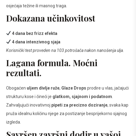
osjećaja težine ili masnog traga.
Dokazana učinkovitost
4 dana bez frizz efekta
4 dana intenzivnog sjaja
Korisnički test proveden na 103 potrošača nakon nanošenja ulja.
Lagana formula. Moćni
rezultati.
Obogaćen
uljem divlje ruže
,
Glaze Drops
prodire u vlas, jačajući
strukturu kose i čineći je
glatkom, sjajnom i podatnom
.
Zahvaljujući inovativnoj
pipeti za precizno doziranje
, svaka kap
pruža idealnu količinu njege za postizanje besprijekorno sjajnog
izgleda.
Savršen završni dodir u vašoj