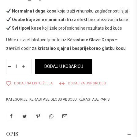
Normalna i duga kosa
koja traži vrhunsku zaglađenost i sjaj
Osobe koje žele eliminirati frizz efekt
bez otežavanja kose
Svi tipovi kose
koji žele profesionalne rezultate kod kuće
Uđite u svijet blistave ljepote uz
Kérastase Glaze Drops
–
završni dodir za
kristalno sjajnu i besprijekorno glatku kosu
.
DODAJ U KOŠARICU
DODAJ NA LISTU ŽELJA
DODAJ ZA USPOREDBU
KATEGORIJE:
KERASTASE GLOSS ABSOLU
,
KÉRASTASE PARIS
OPIS