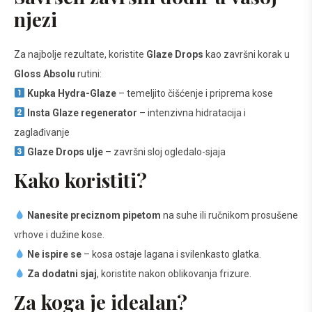
njezi
Za najbolje rezultate, koristite
Glaze Drops
kao završni korak u
Gloss Absolu
rutini:
Kupka Hydra-Glaze
– temeljito čišćenje i priprema kose
Insta Glaze regenerator
– intenzivna hidratacija i
zaglađivanje
Glaze Drops ulje
– završni sloj ogledalo-sjaja
Kako koristiti?
Nanesite preciznom pipetom
na suhe ili ručnikom prosušene
vrhove i dužine kose.
Ne ispire se
– kosa ostaje lagana i svilenkasto glatka.
Za dodatni sjaj
, koristite nakon oblikovanja frizure.
Za koga je idealan?