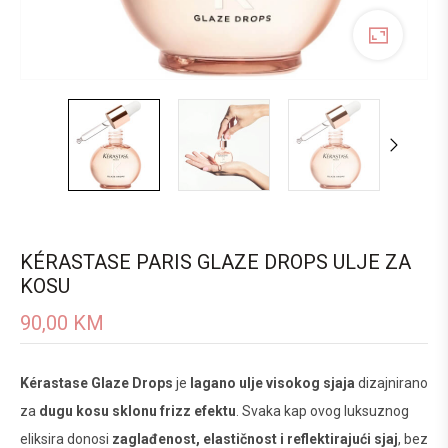
KÉRASTASE PARIS GLAZE DROPS ULJE ZA
KOSU
90,00
KM
Kérastase Glaze Drops
je
lagano ulje visokog sjaja
dizajnirano
za
dugu kosu sklonu frizz efektu
. Svaka kap ovog luksuznog
eliksira donosi
zaglađenost, elastičnost i reflektirajući sjaj
, bez