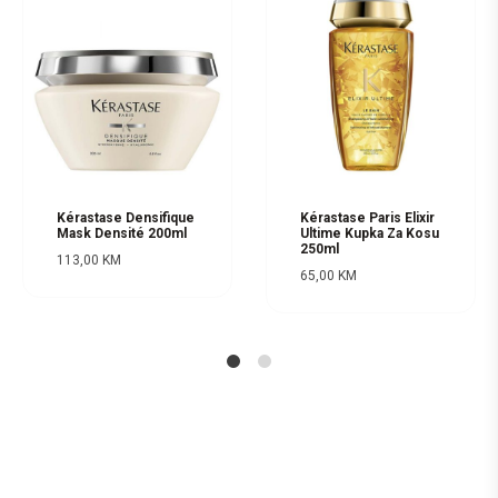
Kérastase Densifique
Kérastase Paris Elixir
Mask Densité 200ml
Ultime Kupka Za Kosu
250ml
113,00
KM
65,00
KM
1
2