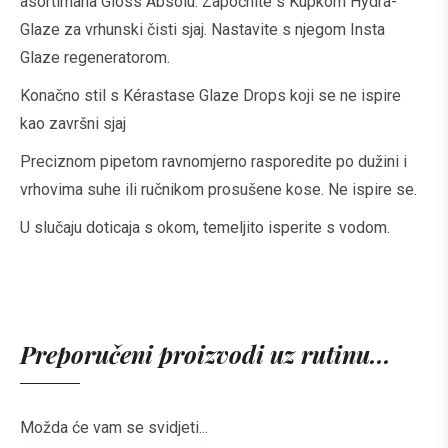
asortimana Gloss Absolu. Započnite s Kupkom Hydra-
Glaze za vrhunski čisti sjaj. Nastavite s njegom Insta
Glaze regeneratorom.
Konačno stil s Kérastase Glaze Drops koji se ne ispire
kao završni sjaj
Preciznom pipetom ravnomjerno rasporedite po dužini i
vrhovima suhe ili ručnikom prosušene kose. Ne ispire se.
U slučaju doticaja s okom, temeljito isperite s vodom.
Preporučeni proizvodi uz rutinu...
Možda će vam se svidjeti...