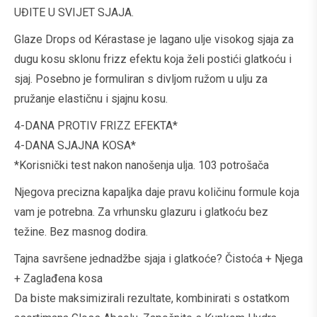
UĐITE U SVIJET SJAJA.
Glaze Drops od Kérastase je lagano ulje visokog sjaja za
dugu kosu sklonu frizz efektu koja želi postići glatkoću i
sjaj. Posebno je formuliran s divljom ružom u ulju za
pružanje elastičnu i sjajnu kosu.
4-DANA PROTIV FRIZZ EFEKTA*
4-DANA SJAJNA KOSA*
*Korisnički test nakon nanošenja ulja. 103 potrošača
Njegova precizna kapaljka daje pravu količinu formule koja
vam je potrebna. Za vrhunsku glazuru i glatkoću bez
težine. Bez masnog dodira.
Tajna savršene jednadžbe sjaja i glatkoće? Čistoća + Njega
+ Zaglađena kosa
Da biste maksimizirali rezultate, kombinirati s ostatkom