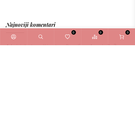
Najnoviji komentari
0
0
0
Administrator
o
Kérastase Densifique Ampule Za Žene
6ml
Zašto odabrati La Bellezza webshop?