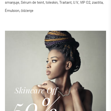
smanjuje
Sérum de teint
toleskin
Traitant
U.V.
VIP O2
zastita
Émulsion
čišćenje
Skincare Off
50%