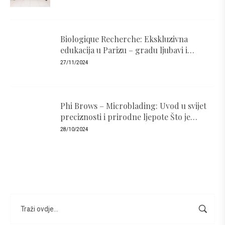
Biologique Recherche: Ekskluzivna
edukacija u Parizu – gradu ljubavi i
luksuza
27/11/2024
Phi Brows – Microblading: Uvod u svijet
preciznosti i prirodne ljepote Što je
PhiBrows i zašto je popularan ?
28/10/2024