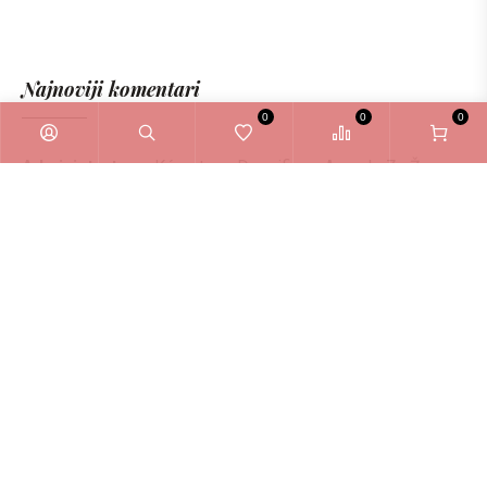
Najnoviji komentari
0
0
0
Administrator
o
Kérastase Densifique Ampule Za Žene
6ml
Zašto odabrati La Bellezza webshop?