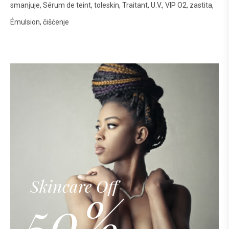
smanjuje
Sérum de teint
toleskin
Traitant
U.V.
VIP O2
zastita
Émulsion
čišćenje
Skincare Off
50%