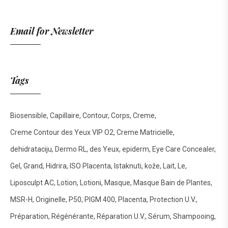
Email for Newsletter
Tags
Biosensible
Capillaire
Contour
Corps
Creme
Creme Contour des Yeux VIP O2
Creme Matricielle
dehidrataciju
Dermo RL
des Yeux
epiderm
Eye Care Concealer
Gel
Grand
Hidrira
ISO Placenta
Istaknuti
kože
Lait
Le
Liposculpt AC
Lotion
Lotioni
Masque
Masque Bain de Plantes
MSR-H
Originelle
P50
PIGM 400
Placenta
Protection U.V.
Préparation
Régénérante
Réparation U.V.
Sérum
Shampooing