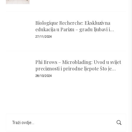
Biologique Recherche: Ekskluzivna
edukacija u Parizu – gradu ljubavi i
luksuza
27/11/2024
Phi Brows – Microblading: Uvod u svijet
preciznosti i prirodne ljepote Što je
PhiBrows i zašto je popularan ?
28/10/2024