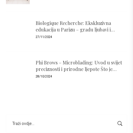
Biologique Recherche: Ekskluzivna
edukacija u Parizu – gradu ljubavi i
luksuza
27/11/2024
Phi Brows – Microblading: Uvod u svijet
preciznosti i prirodne ljepote Što je
PhiBrows i zašto je popularan ?
28/10/2024