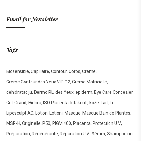
Email for Newsletter
Tags
Biosensible
Capillaire
Contour
Corps
Creme
Creme Contour des Yeux VIP O2
Creme Matricielle
dehidrataciju
Dermo RL
des Yeux
epiderm
Eye Care Concealer
Gel
Grand
Hidrira
ISO Placenta
Istaknuti
kože
Lait
Le
Liposculpt AC
Lotion
Lotioni
Masque
Masque Bain de Plantes
MSR-H
Originelle
P50
PIGM 400
Placenta
Protection U.V.
Préparation
Régénérante
Réparation U.V.
Sérum
Shampooing