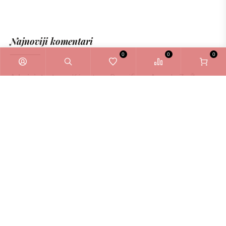
Najnoviji komentari
0
0
0
Administrator
o
Kérastase Densifique Ampule Za Žene
6ml
Zašto odabrati La Bellezza webshop?