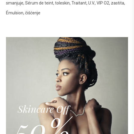
smanjuje
Sérum de teint
toleskin
Traitant
U.V.
VIP O2
zastita
Émulsion
čišćenje
Skincare Off
50%