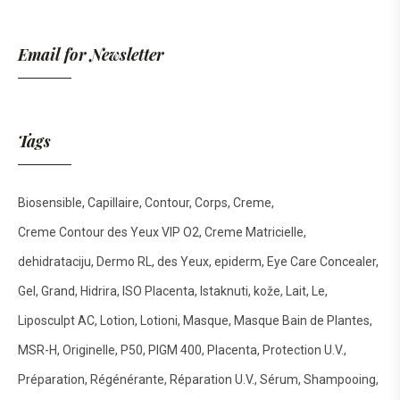
Email for Newsletter
Tags
Biosensible
Capillaire
Contour
Corps
Creme
Creme Contour des Yeux VIP O2
Creme Matricielle
dehidrataciju
Dermo RL
des Yeux
epiderm
Eye Care Concealer
Gel
Grand
Hidrira
ISO Placenta
Istaknuti
kože
Lait
Le
Liposculpt AC
Lotion
Lotioni
Masque
Masque Bain de Plantes
MSR-H
Originelle
P50
PIGM 400
Placenta
Protection U.V.
Préparation
Régénérante
Réparation U.V.
Sérum
Shampooing