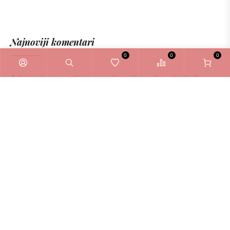
Najnoviji komentari
0
0
0
Administrator
o
Kérastase Densifique Ampule Za Žene
6ml
Zašto odabrati La Bellezza webshop?