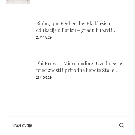
Biologique Recherche: Ekskluzivna
edukacija u Parizu – gradu ljubavi i
luksuza
27/11/2024
Phi Brows – Microblading: Uvod u svijet
preciznosti i prirodne ljepote Što je
PhiBrows i zašto je popularan ?
28/10/2024