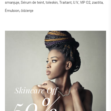
smanjuje
Sérum de teint
toleskin
Traitant
U.V.
VIP O2
zastita
Émulsion
čišćenje
Skincare Off
50%