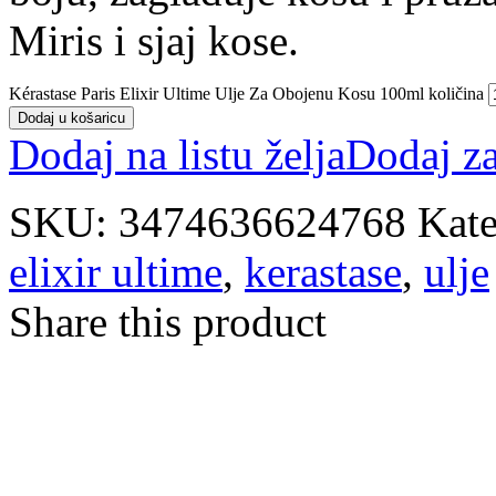
Miris i sjaj kose.
Kérastase Paris Elixir Ultime Ulje Za Obojenu Kosu 100ml količina
Dodaj u košaricu
Dodaj na listu želja
Dodaj z
SKU:
3474636624768
Kate
elixir ultime
,
kerastase
,
ulje
Share this product