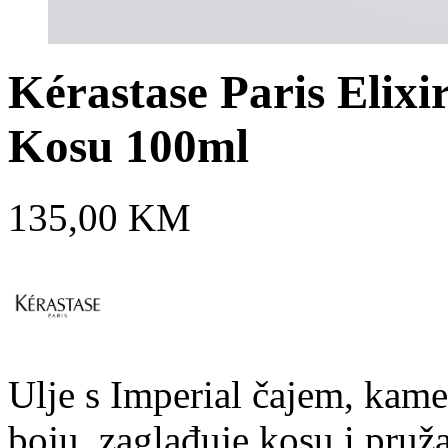
Kérastase Paris Elixi
Kosu 100ml
135,00
KM
Ulje s Imperial čajem, kam
boju, zaglađuje kosu i pruža