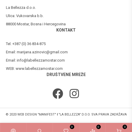
La Bellezza d.o.o.
Ulica: Vukovarska b.b.
88000 Mostar, Bosna i Hercegovina
KONTAKT
Tel. +387 (0) 36 834-875
Email:
marijana.azinovic@gmail.com
Email:
info@labellezzamostar.com
WEB:
www.labellezzamostar.com
DRUŠTVENE MREŽE
© 2020 WEB DESIGN "MANIFEST"
I
"LA BELLEZZA" D.O.O. SVA PRAVA ZADRŽAVA
0
0
0