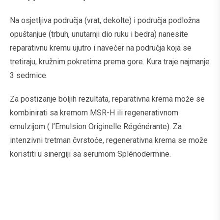
Na osjetljiva područja (vrat, dekolte) i područja podložna
opuštanjue (trbuh, unutarnji dio ruku i bedra) nanesite
reparativnu kremu ujutro i navečer na područja koja se
tretiraju, kružnim pokretima prema gore. Kura traje najmanje
3 sedmice.
Za postizanje boljih rezultata, reparativna krema može se
kombinirati sa kremom MSR-H ili regenerativnom
emulzijom ( l’Emulsion Originelle Régénérante). Za
intenzivni tretman čvrstoće, regenerativna krema se može
koristiti u sinergiji sa serumom Splénodermine.