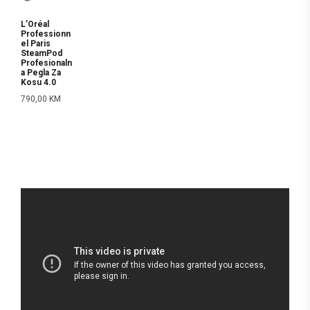
L’Oréal
Professionn
el Paris
SteamPod
Profesionaln
a Pegla Za
Kosu 4.0
790,00
KM