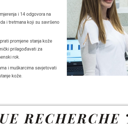
mjerenja i 14 odgovora na
oda i tretmana koji su savršeno
a prati promjene stanja kože
ički prilagođavati za
menski rok.
nama i muškarcima savjetovati
stanje kože.
UE RECHERCHE