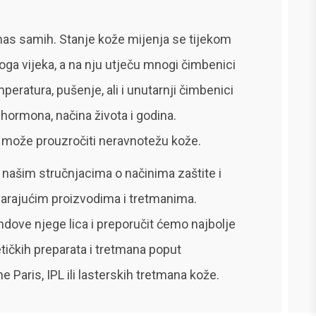
nas samih. Stanje kože mijenja se tijekom
oga vijeka, a na nju utječu mnogi čimbenici
peratura, pušenje, ali i unutarnji čimbenici
 hormona, načina života i godina.
 može prouzročiti neravnotežu kože.
 našim stručnjacima o načinima zaštite i
arajućim proizvodima i tretmanima.
endove njege lica i preporučit ćemo najbolje
ičkih preparata i tretmana poput
 Paris, IPL ili lasterskih tretmana kože.