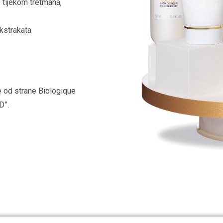
 tijekom tretmana,
kstrakata
e od strane Biologique
D”.