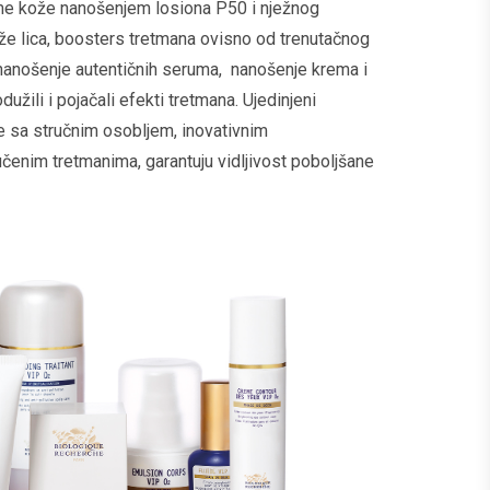
me kože nanošenjem losiona P50 i nježnog
že lica, boosters tretmana ovisno od trenutačnog
 nanošenje autentičnih seruma, nanošenje krema i
užili i pojačali efekti tretmana. Ujedinjeni
e sa stručnim osobljem, inovativnim
učenim tretmanima, garantuju vidljivost poboljšane