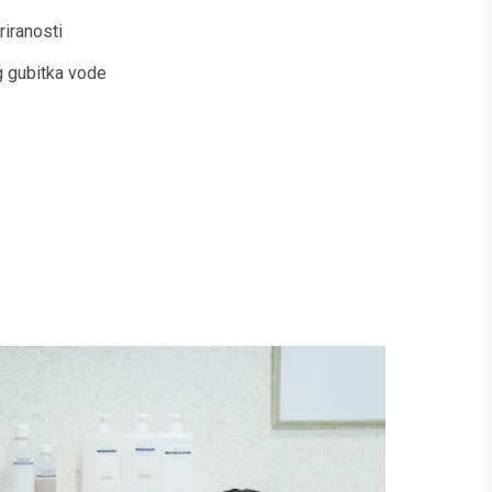
riranosti
 gubitka vode