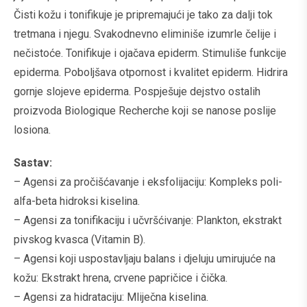
Čisti kožu i tonifikuje je pripremajući je tako za dalji tok
tretmana i njegu. Svakodnevno eliminiše izumrle čelije i
nečistoće. Tonifikuje i ojačava epiderm. Stimuliše funkcije
epiderma. Poboljšava otpornost i kvalitet epiderm. Hidrira
gornje slojeve epiderma. Pospješuje dejstvo ostalih
proizvoda Biologique Recherche koji se nanose poslije
losiona.
Sastav:
– Agensi za pročišćavanje i eksfolijaciju: Kompleks poli-
alfa-beta hidroksi kiselina.
– Agensi za tonifikaciju i učvršćivanje: Plankton, ekstrakt
pivskog kvasca (Vitamin B).
– Agensi koji uspostavljaju balans i djeluju umirujuće na
kožu: Ekstrakt hrena, crvene papričice i čička.
– Agensi za hidrataciju: Mliječna kiselina.