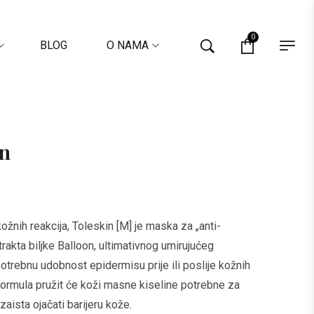
0
BLOG
O NAMA
in
žnih reakcija, Toleskin [M] je maska za „anti-
trakta biljke Balloon, ultimativnog umirujućeg
potrebnu udobnost epidermisu prije ili poslije kožnih
formula pružit će koži masne kiseline potrebne za
zaista ojačati barijeru kože.