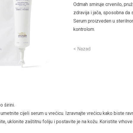
Odmah smiruje crvenilo, pruža
zdravija i jača, sposobna da 
Serum proizveden u sterilno
kontrolom.
< Nazad
o širini.
i umetnite cijeli serum u vrećicu. Izravnajte vrećicu kako biste r
te, uklonite zaštitnu foliju i postavite je na kožu. Koristite vrhov