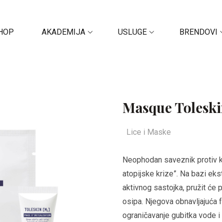
HOP
AKADEMIJA
USLUGE
BRENDOVI
Masque Tolesk
Lice i Maske
Neophodan saveznik protiv ko
atopijske krize”. Na bazi eks
aktivnog sastojka, pružit će 
osipa. Njegova obnavljajuća 
ograničavanje gubitka vode i 