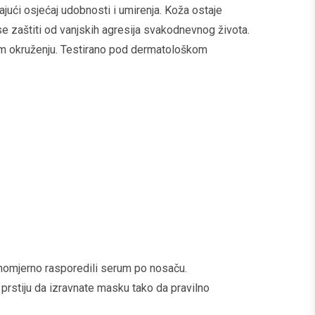
jući osjećaj udobnosti i umirenja. Koža ostaje
se zaštiti od vanjskih agresija svakodnevnog života.
m okruženju. Testirano pod dermatološkom
avnomjerno rasporedili serum po nosaču.
e prstiju da izravnate masku tako da pravilno