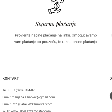
Sigurno plaćanje
Provjerite načine plaćanje na linku. Omogućavamo
vam plaćanje po pouzeću, te razna online plaćanja.
KONTAKT
D
Tel. +387 (0) 36 834-875
Email:
marijana.azinovic@gmail.com
Email:
info@labellezzamostar.com
WEB:
www.labellezzamostar.com