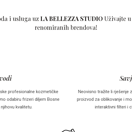
oda i usluga uz
LA BELLEZZA STUDIO
Uživajte u
renomiranih brendova!
zvodi
Savj
ske profesionalne kozmetičke
Neovisno tražite li rješenje 
o odabiru frizeri diljem Bosne
proizvod za oblikovanje i mo
njihovu kvalitetu.
interaktivni filteri