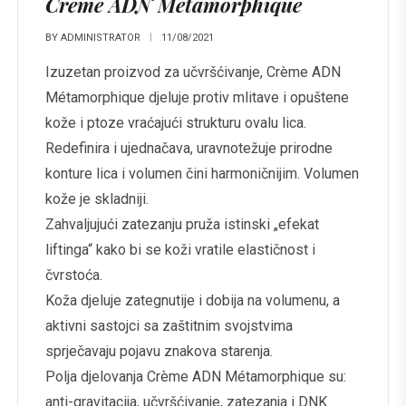
Creme ADN Metamorphique
BY
ADMINISTRATOR
11/08/2021
Izuzetan proizvod za učvršćivanje, Crème ADN
Métamorphique djeluje protiv mlitave i opuštene
kože i ptoze vraćajući strukturu ovalu lica.
Redefinira i ujednačava, uravnotežuje prirodne
konture lica i volumen čini harmoničnijim. Volumen
kože je skladniji.
Zahvaljujući zatezanju pruža istinski „efekat
liftinga“ kako bi se koži vratile elastičnost i
čvrstoća.
Koža djeluje zategnutije i dobija na volumenu, a
aktivni sastojci sa zaštitnim svojstvima
sprječavaju pojavu znakova starenja.
Polja djelovanja Crème ADN Métamorphique su:
anti-gravitacija, učvršćivanje, zatezanja i DNK