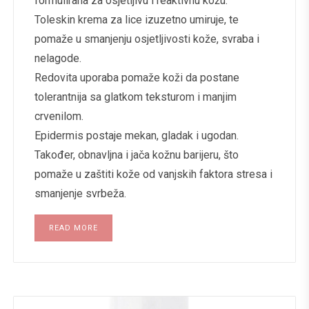
formulirana za osjetljivu i reaktivnu kožu.
Toleskin krema za lice izuzetno umiruje, te
pomaže u smanjenju osjetljivosti kože, svraba i
nelagode.
Redovita uporaba pomaže koži da postane
tolerantnija sa glatkom teksturom i manjim
crvenilom.
Epidermis postaje mekan, gladak i ugodan.
Također, obnavljna i jača kožnu barijeru, što
pomaže u zaštiti kože od vanjskih faktora stresa i
smanjenje svrbeža.
READ MORE