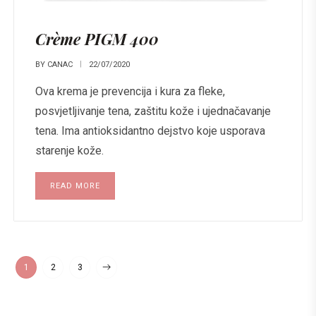
Crème PIGM 400
BY
CANAC
22/07/2020
Ova krema je prevencija i kura za fleke,
posvjetljivanje tena, zaštitu kože i ujednačavanje
tena. Ima antioksidantno dejstvo koje usporava
starenje kože.
READ MORE
1
2
3