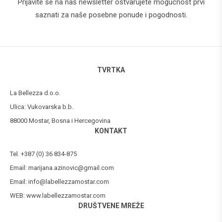
Prijavite se na naš newsletter ostvarujete mogućnost prvi
saznati za naše posebne ponude i pogodnosti.
TVRTKA
La Bellezza d.o.o.
Ulica: Vukovarska b.b.
88000 Mostar, Bosna i Hercegovina
KONTAKT
Tel. +387 (0) 36 834-875
Email:
marijana.azinovic@gmail.com
Email:
info@labellezzamostar.com
WEB:
www.labellezzamostar.com
DRUŠTVENE MREŽE