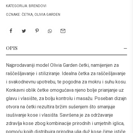
KATEGORIJA:
BRENDOVI
OZNAKE:
ČETKA
,
OLIVIA GARDEN
OPIS
Najprodavaniji model Olivia Garden četki, namijenjen za
raščešljavanje i stiliziranje. Idealna četka za raščešljavanje
i svakodnevnu upotrebu, te pogodna za mokru i suhu kosu.
Konkavni oblik četke omogućava njeno bolje prianjanje uz
glavu i vlasište, za bolju kontrolu i masažu. Poseban dizajn
otvora na četki rezultira bržim sušenjem što smanjuje
isušivanje kose i vlasišta. Savršena je za održavanje
zdravlja kose zbog kombinacije prirodnih i umjetnih iglica,
pomoću kojih distribuira prirodna ulja duž kose čime ističe