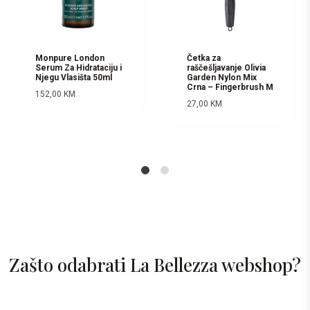
Monpure London
Četka za
Serum Za Hidrataciju i
raščešljavanje Olivia
Njegu Vlasišta 50ml
Garden Nylon Mix
Crna – Fingerbrush M
152,00
KM
27,00
KM
1
2
Zašto odabrati La Bellezza webshop?