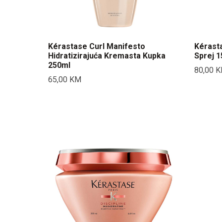
Kérastase Curl Manifesto
Kérasta
Hidratizirajuća Kremasta Kupka
Sprej 
250ml
80,00
K
65,00
KM