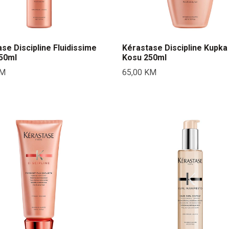
se Discipline Fluidissime
Kérastase Discipline Kupka
150ml
Kosu 250ml
M
65,00
KM