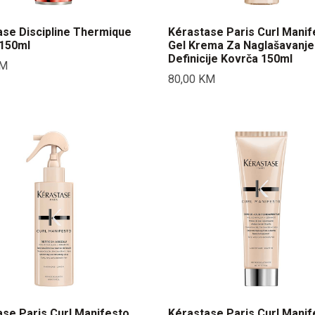
ase Discipline Thermique
Kérastase Paris Curl Manif
150ml
Gel Krema Za Naglašavanje
Definicije Kovrča 150ml
M
80,00
KM
se Paris Curl Manifesto
Kérastase Paris Curl Manif