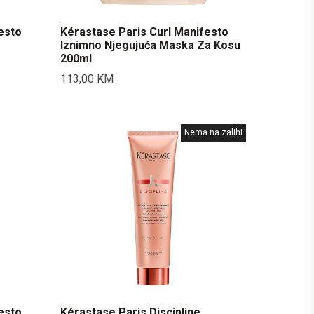
esto
Kérastase Paris Curl Manifesto
Iznimno Njegujuća Maska Za Kosu
200ml
113,00
KM
Nema na zalihi
esto
Kérastase Paris Discipline