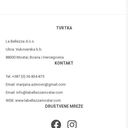
TVRTKA
La Bellezza d.o.o.
Ulica: Vukovarska b.b.
88000 Mostar, Bosna i Hercegovina
KONTAKT
Tel. +387 (0) 36 834-875
Email:
marijana.azinovic@gmail.com
Email:
info@labellezzamostar.com
WEB:
www.labellezzamostar.com
DRUŠTVENE MREŽE