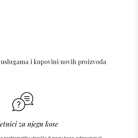
 uslugama i kupovini novih proizvoda
etnici za njegu kose
za problematiku vlasišta ili njegu kose, odgovarajući