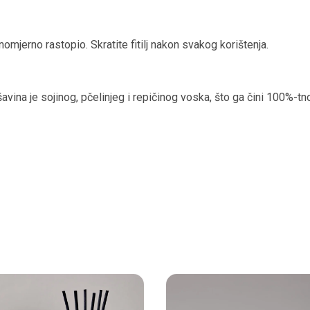
omjerno rastopio. Skratite fitilj nakon svakog korištenja.
vina je sojinog, pčelinjeg i repičinog voska, što ga čini 100%-tn