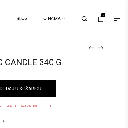
0
BLOG
O NAMA
C CANDLE 340 G
DODAJ U KOŠARICU
A
DODAJ ZA USPOREDBU
RS