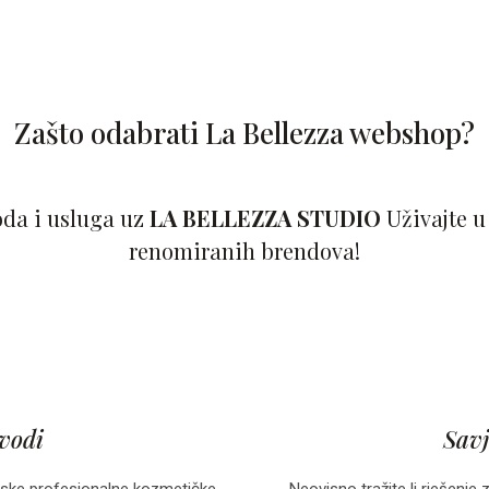
Zašto odabrati La Bellezza webshop?
oda i usluga uz
LA BELLEZZA STUDIO
Uživajte u
renomiranih brendova!
zvodi
Savj
ske profesionalne kozmetičke
Neovisno tražite li rješenje 