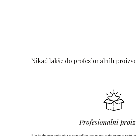
Nikad lakše do profesionalnih proizv
Profesionalni proi
Na jednom mjestu pronađite pomno odabrane vrhun