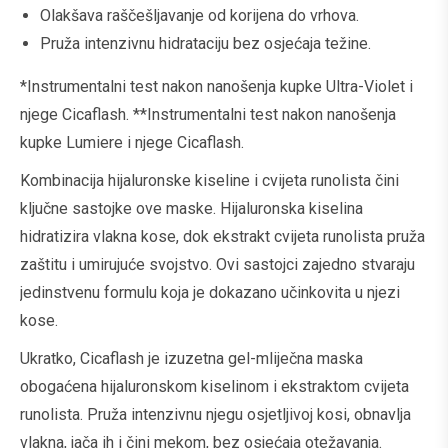
Olakšava raščešljavanje od korijena do vrhova.
Pruža intenzivnu hidrataciju bez osjećaja težine.
*Instrumentalni test nakon nanošenja kupke Ultra-Violet i
njege Cicaflash. **Instrumentalni test nakon nanošenja
kupke Lumiere i njege Cicaflash.
Kombinacija hijaluronske kiseline i cvijeta runolista čini
ključne sastojke ove maske. Hijaluronska kiselina
hidratizira vlakna kose, dok ekstrakt cvijeta runolista pruža
zaštitu i umirujuće svojstvo. Ovi sastojci zajedno stvaraju
jedinstvenu formulu koja je dokazano učinkovita u njezi
kose.
Ukratko, Cicaflash je izuzetna gel-mliječna maska
obogaćena hijaluronskom kiselinom i ekstraktom cvijeta
runolista. Pruža intenzivnu njegu osjetljivoj kosi, obnavlja
vlakna, jača ih i čini mekom, bez osjećaja otežavanja.