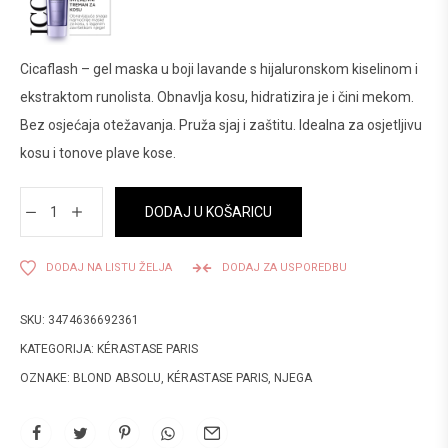
Cicaflash – gel maska u boji lavande s hijaluronskom kiselinom i
ekstraktom runolista. Obnavlja kosu, hidratizira je i čini mekom.
Bez osjećaja otežavanja. Pruža sjaj i zaštitu. Idealna za osjetljivu
kosu i tonove plave kose.
DODAJ U KOŠARICU
DODAJ NA LISTU ŽELJA
DODAJ ZA USPOREDBU
SKU:
3474636692361
KATEGORIJA:
KÉRASTASE PARIS
OZNAKE:
BLOND ABSOLU
,
KÉRASTASE PARIS
,
NJEGA