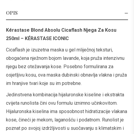
OPIS
Kérastase Blond Absolu Cicaflash Njega Za Kosu
250ml – KÉRASTASE ICONIC
Cicaflash je izuzetna maska u gel mliječnoj teksturi,
obogaćena nježnom bojom lavande, koja pruža intenzivnu
njegu bez otežavanja kose. Posebno formulirana za
osjetljivu kosu, ova maska dubinski obnavlja vlakna i pruža
im hranjive tvari koje su im potrebne.
Jedinstvena kombinacija hijaluronske kiseline i ekstrakta
cvijeta runolista čini ovu formulu iznimno učinkovitom.
Hijaluronska kiselina ima sposobnost hidratizacije vlakana
kose, čineći je mekom, laganošću i podatnom. Runolist je
poznat po svojoj izdržljivosti u suočavanju s klimatskim i