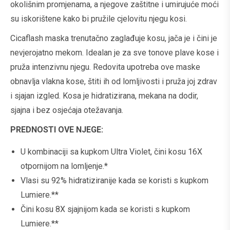
okolišnim promjenama, a njegove zaštitne i umirujuće moći
su iskorištene kako bi pružile cjelovitu njegu kosi.
Cicaflash maska trenutačno zaglađuje kosu, jača je i čini je
nevjerojatno mekom. Idealan je za sve tonove plave kose i
pruža intenzivnu njegu. Redovita upotreba ove maske
obnavlja vlakna kose, štiti ih od lomljivosti i pruža joj zdrav
i sjajan izgled. Kosa je hidratizirana, mekana na dodir,
sjajna i bez osjećaja otežavanja.
PREDNOSTI OVE NJEGE:
U kombinaciji sa kupkom Ultra Violet, čini kosu 16X
otpornijom na lomljenje.*
Vlasi su 92% hidratiziranije kada se koristi s kupkom
Lumiere.**
Čini kosu 8X sjajnijom kada se koristi s kupkom
Lumiere.**