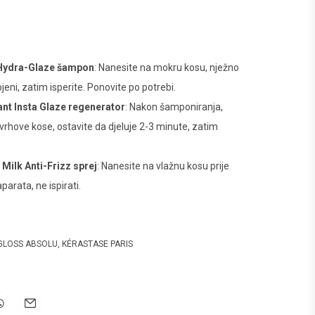
 Hydra-Glaze šampon
: Nanesite na mokru kosu, nježno
eni, zatim isperite. Ponovite po potrebi.
nt Insta Glaze regenerator
: Nakon šamponiranja,
 vrhove kose, ostavite da djeluje 2-3 minute, zatim
Milk Anti-Frizz sprej
: Nanesite na vlažnu kosu prije
parata, ne ispirati.
GLOSS ABSOLU
,
KÉRASTASE PARIS