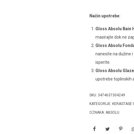
Način upotrebe
:
Gloss Absolu Bain
masirajte dok ne zapj
Gloss Absolu Fonda
nanesite na dužine i
isperite.
Gloss Absolu Glaze 
upotrebe toplinskih a
SKU:
3474637304249
KATEGORIJE:
KERASTASE 
OZNAKA:
ABSOLU