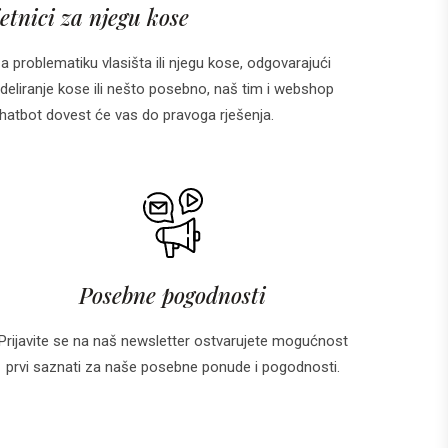
etnici za njegu kose
za problematiku vlasišta ili njegu kose, odgovarajući
deliranje kose ili nešto posebno, naš tim i webshop
 i chatbot dovest će vas do pravoga rješenja.
Posebne pogodnosti
Prijavite se na naš newsletter ostvarujete mogućnost
prvi saznati za naše posebne ponude i pogodnosti.