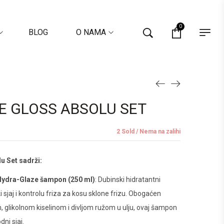
0
BLOG
O NAMA
E GLOSS ABSOLU SET
2 Sold
Nema na zalihi
u Set sadrži:
Hydra-Glaze šampon (250 ml)
: Dubinski hidratantni
 sjaj i kontrolu friza za kosu sklone frizu. Obogaćen
, glikolnom kiselinom i divljom ružom u ulju, ovaj šampon
odni sjaj.