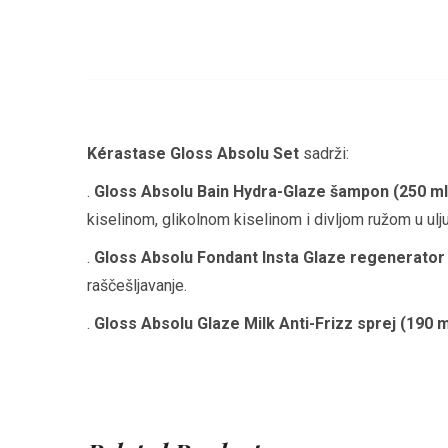
Kérastase Gloss Absolu Set
sadrži:
.
Gloss Absolu Bain Hydra-Glaze šampon (250 ml
kiselinom, glikolnom kiselinom i divljom ružom u ulju,
.
Gloss Absolu Fondant Insta Glaze regenerator 
raščešljavanje.
.
Gloss Absolu Glaze Milk Anti-Frizz sprej (190 m