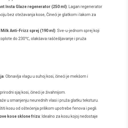
nt Insta Glaze regenerator (250 ml)
: Lagan regenerator
aciju bez otežavanja kose, Čineći je glatkom i lakom za
Milk Anti-Frizz sprej (190 ml)
: Sve-u-jednom sprej koji
 toplote do 230℃, olakšava raščešljavanje i pruža
ja
: Obnavlja vlagu u suhoj kosi, čineći je mekšom i
prirodni sjaj kosi, čineći je živahnijom.
že u smanjenju neurednih vlasi i pruža glatku teksturu.
 Štiti kosu od oštećenja prilikom upotrebe fenova i pegli.
ove kose sklone frizu
: Idealno za kosu kojoj nedostaje