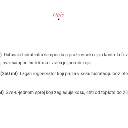
Opis
)
: Dubinski hidratantni šampon koji pruža visoki sjaj i kontrolu f
 ovaj šampon čisti kosu i vraća joj prirodni sjaj.
(250 ml)
: Lagan regenerator koji pruža visoku hidrataciju bez ot
l)
: Sve-u-jednom sprej koji zaglađuje kosu, štiti od toplote do 23