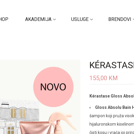
HOP
AKADEMIJA
USLUGE
BRENDOVI
KÉRASTAS
155,00
KM
Kérastase Gloss Absol
Gloss Absolu Bain 
šampon koji pruža visoki
hijaluronskom kiselinom
čisti kosu i vraća joj prir