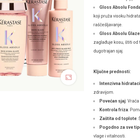
Gloss Absolu Fonda
koji pruža visoku hidrat
raščešljavanje.
Gloss Absolu Glaze 
zaglađuje kosu, štiti od
dugotrajan sjaj.
Ključne prednosti:
Intenzivna hidrataci
zdravijom.
Povećan sjaj
: Vraća 
Kontrola friza
: Poma
Zaštita od toplote
:
Pogodno za sve tip
vlage i vitalnosti.