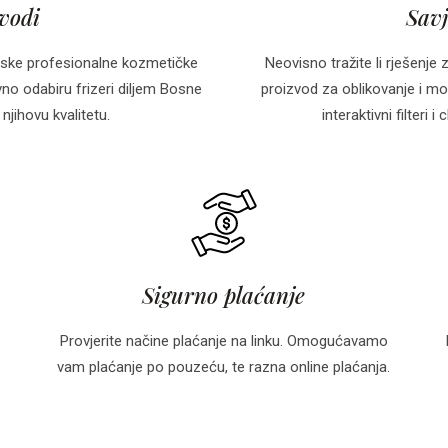
zvodi
Savj
ske profesionalne kozmetičke
Neovisno tražite li rješenje 
o odabiru frizeri diljem Bosne
proizvod za oblikovanje i mo
njihovu kvalitetu.
interaktivni filteri
Sigurno plaćanje
Provjerite načine plaćanje na linku. Omogućavamo
vam plaćanje po pouzeću, te razna online plaćanja.