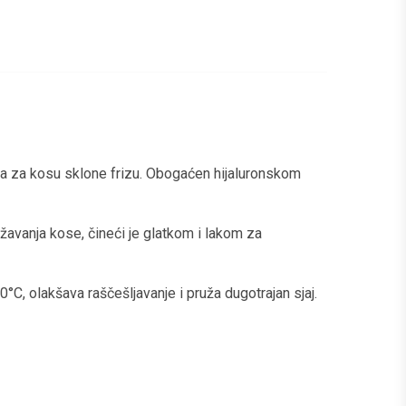
riza za kosu sklone frizu. Obogaćen hijaluronskom
ežavanja kose, čineći je glatkom i lakom za
0°C, olakšava raščešljavanje i pruža dugotrajan sjaj.