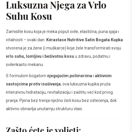
Luksuzna Njega za Vrlo
Suhu Kosu
Zamislite kosu koja je meka poput svile, elastična, puna sjaja i
vitalnosti – svaki dan.
Kérastase Nutritive Satin Bogata Kupka
stvorena je za žene (i muškarce) koje žele transformirati svoju
vrlo suhu, lomljivu i beživotnu kosu
u zdravu, podatnu i
svilenkasto mekanu.
S formulom bogatom
njegujućim polimerima
i
aktivnim
sastojcima protiv isušivanja
, ova luksuzna kupka pruža
intenzivnu hidrataciju, revitalizaciju i zaštitu već kod prvog
pranja. Pjena bez trenja nježno čisti kosu bez oštećenja, dok
aktivno obnavlja unutarnju strukturu vlasi.
Zašto ćete je voljeti: