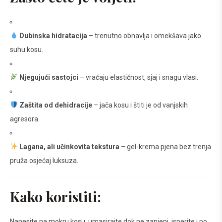
Dubinska hidratacija
– trenutno obnavlja i omekšava jako
suhu kosu.
Njegujući sastojci
– vraćaju elastičnost, sjaj i snagu vlasi.
Zaštita od dehidracije
– jača kosu i štiti je od vanjskih
agresora.
Lagana, ali učinkovita tekstura
– gel-krema pjena bez trenja
pruža osjećaj luksuza.
Kako koristiti:
Nanesite na mokru kosu, umasirajte dok ne zapjeni, isperite i po