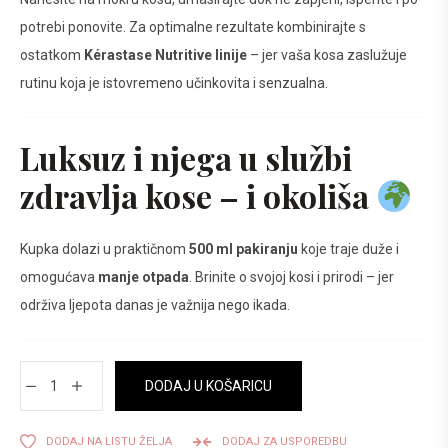
potrebi ponovite. Za optimalne rezultate kombinirajte s
ostatkom
Kérastase Nutritive linije
– jer vaša kosa zaslužuje
rutinu koja je istovremeno učinkovita i senzualna.
Luksuz i njega u službi
zdravlja kose – i okoliša
Kupka dolazi u praktičnom
500 ml pakiranju
koje traje duže i
omogućava
manje otpada
. Brinite o svojoj kosi i prirodi – jer
održiva ljepota danas je važnija nego ikada.
DODAJ U KOŠARICU
DODAJ NA LISTU ŽELJA
DODAJ ZA USPOREDBU