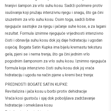
hranjivi šampon za vrlo suhu kosu. Sadrži polimere protiv
isušivanja koji pružaju intenzivnu njegu i snagu, što ga čini
izuzetnim za vrlo suhu kosu. Osim toga, sadrži bitne
njegujuće sastojke za njegu i jačanje suhe kose, a za lagani
rezultat. Formula iznimne njegujuće vrijednosti intenzivno
čisti i obnavlja suhu kosu dok joj daje hidrataciju i ugodan
osjećaj. Bogata Satin Kupka ima bijelu kremastu teksturu
gela, pjeni se i nema trenja, što ga čini jednim vrlo
pogodnim šamponom za vrlo suhu kosu. Iznimno njegujuća
formula koja intenzivno čisti suhu kosu dok joj vraća
hidrataciju i ugodu na način pjene u kremi bez trenja:​
PREDNOSTI BOGATE SATIN KUPKE:
Revitalizira i jača kosu u borbi protiv dehidracije​
Vraća kosi gustoću i sjaj dok poboljšava zadržavanje
hidratacije i omekšava kosu​