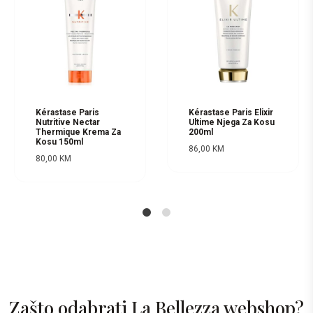
Kérastase Paris
Kérastase Paris Elixir
Nutritive Nectar
Ultime Njega Za Kosu
Thermique Krema Za
200ml
Kosu 150ml
86,00
KM
80,00
KM
1
2
Zašto odabrati La Bellezza webshop?