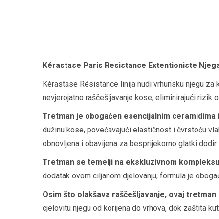
Kérastase Paris Resistance Extentioniste Njeg
Kérastase Résistance linija nudi vrhunsku njegu za 
nevjerojatno raščešljavanje kose, eliminirajući rizik 
Tretman je obogaćen esencijalnim ceramidima i
dužinu kose, povećavajući elastičnost i čvrstoću vla
obnovljena i obavijena za besprijekorno glatki dodir.
Tretman se temelji na ekskluzivnom kompleksu
dodatak ovom ciljanom djelovanju, formula je obogaće
Osim što olakšava raščešljavanje, ovaj tretman 
cjelovitu njegu od korijena do vrhova, dok zaštita ku