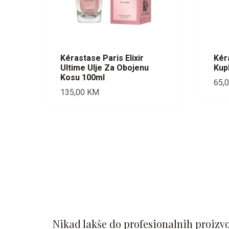
Kérastase Paris Elixir
Kér
Ultime Ulje Za Obojenu
Kup
Kosu 100ml
65,
135,00
KM
Nikad lakše do profesionalnih proizv