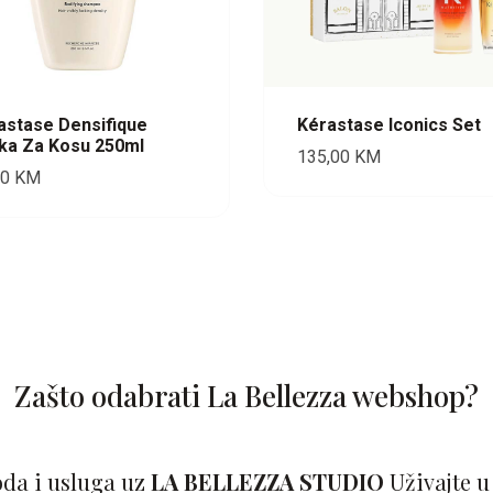
astase Densifique
Kérastase Iconics Set
ka Za Kosu 250ml
135,00
KM
00
KM
Zašto odabrati La Bellezza webshop?
oda i usluga uz
LA BELLEZZA STUDIO
Uživajte u