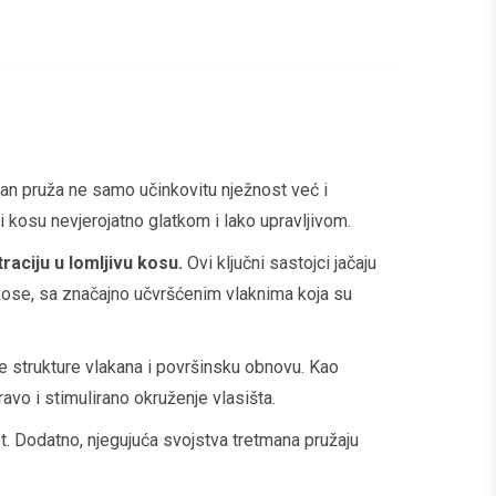
man pruža ne samo učinkovitu nježnost već i
ći kosu nevjerojatno glatkom i lako upravljivom.
aciju u lomljivu kosu.
Ovi ključni sastojci jačaju
e kose, sa značajno učvršćenim vlaknima koja su
je strukture vlakana i površinsku obnovu. Kao
avo i stimulirano okruženje vlasišta.
ost. Dodatno, njegujuća svojstva tretmana pružaju