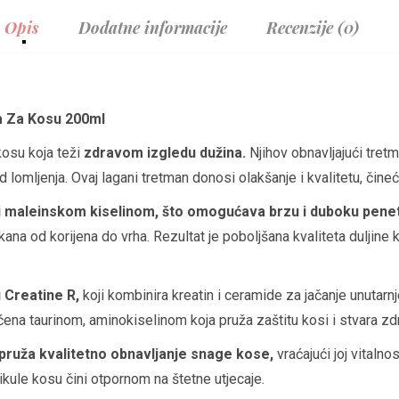
Opis
Dodatne informacije
Recenzije (0)
a Za Kosu 200ml
kosu koja teži
zdravom izgledu dužina.
Njihov obnavljajući tret
od lomljenja. Ovaj lagani tretman donosi olakšanje i kvalitetu, čine
 maleinskom kiselinom, što omogućava brzu i duboku penetr
kana od korijena do vrha. Rezultat je poboljšana kvaliteta duljin
 Creatine R,
koji kombinira kreatin i ceramide za jačanje unutarn
na taurinom, aminokiselinom koja pruža zaštitu kosi i stvara zdr
pruža kvalitetno obnavljanje snage kose,
vraćajući joj vitaln
tikule kosu čini otpornom na štetne utjecaje.