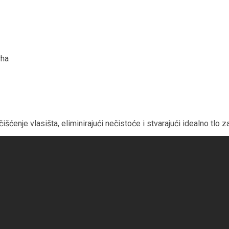
rha
šćenje vlasišta, eliminirajući nečistoće i stvarajući idealno tlo z