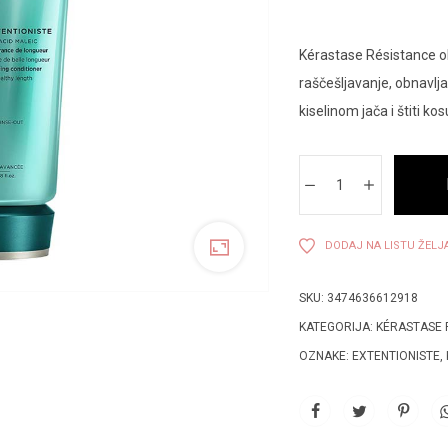
Kérastase Résistance o
raščešljavanje, obnavlj
kiselinom jača i štiti kosu
DODAJ NA LISTU ŽELJ
SKU:
3474636612918
KATEGORIJA:
KÉRASTASE 
OZNAKE:
EXTENTIONISTE
,