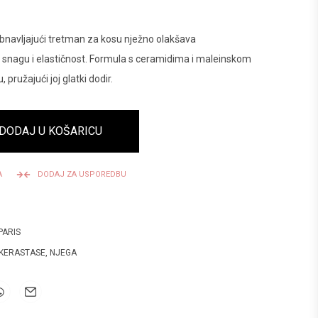
bnavljajući tretman za kosu nježno olakšava
a snagu i elastičnost. Formula s ceramidima i maleinskom
, pružajući joj glatki dodir.
DODAJ U KOŠARICU
A
DODAJ ZA USPOREDBU
PARIS
KERASTASE
,
NJEGA