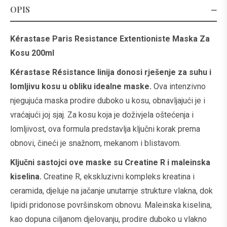
OPIS
Kérastase Paris Resistance Extentioniste Maska Za
Kosu 200ml
Kérastase Résistance linija donosi rješenje za suhu i
lomljivu kosu u obliku idealne maske.
Ova intenzivno
njegujuća maska prodire duboko u kosu, obnavljajući je i
vraćajući joj sjaj. Za kosu koja je doživjela oštećenja i
lomljivost, ova formula predstavlja ključni korak prema
obnovi, čineći je snažnom, mekanom i blistavom.
Ključni sastojci ove maske su Creatine R i maleinska
kiselina.
Creatine R, ekskluzivni kompleks kreatina i
ceramida, djeluje na jačanje unutarnje strukture vlakna, dok
lipidi pridonose površinskom obnovu. Maleinska kiselina,
kao dopuna ciljanom djelovanju, prodire duboko u vlakno