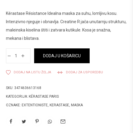
Kérastase Résistance Idealna maska za suhu, lomljivu kosu.
Intenzivno njeguje i obnavlja. Creatine R jača unutarnju strukturu,
maleinska kiselina štiti i zatvara kutikule. Kosa je snažna,
mekana i blistava.
DODAJ U KOŠARICU
DODAJ NA LISTU ŽELJA
DODAJ ZA USPOREDBU
SKU:
3474636613168
KATEGORIJA:
KÉRASTASE PARIS
OZNAKE:
EXTENTIONISTE
,
KERASTASE
,
MASKA