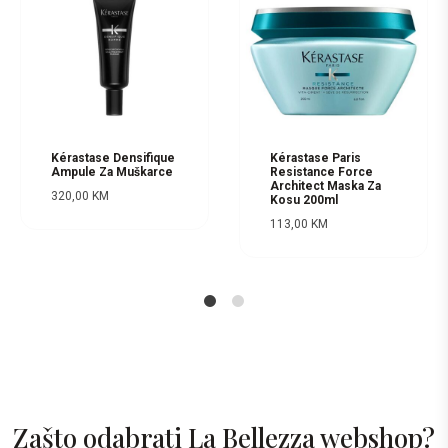
Kérastase Densifique
Kérastase Paris
Ampule Za Muškarce
Resistance Force
Architect Maska Za
320,00
KM
Kosu 200ml
113,00
KM
1
2
Zašto odabrati La Bellezza webshop?