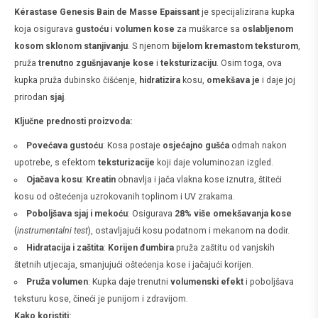
Kérastase Genesis Bain de Masse Epaissant
je specijalizirana kupka
koja osigurava
gustoću
i
volumen kose
za muškarce sa
oslabljenom
kosom sklonom stanjivanju
. S njenom
bijelom kremastom teksturom
,
pruža
trenutno zgušnjavanje kose
i
teksturizaciju
. Osim toga, ova
kupka pruža dubinsko čišćenje,
hidratizira
kosu,
omekšava je
i daje joj
prirodan
sjaj
.
Ključne prednosti proizvoda:
Povećava gustoću
: Kosa postaje
osjećajno gušća
odmah nakon
upotrebe, s efektom
teksturizacije
koji daje voluminozan izgled.
Ojačava kosu
:
Kreatin
obnavlja i jača vlakna kose iznutra, štiteći
kosu od oštećenja uzrokovanih toplinom i UV zrakama.
Poboljšava sjaj i mekoću
: Osigurava
28% više omekšavanja kose
(
instrumentalni test
), ostavljajući kosu podatnom i mekanom na dodir.
Hidratacija i zaštita
:
Korijen đumbira
pruža zaštitu od vanjskih
štetnih utjecaja, smanjujući oštećenja kose i jačajući korijen.
Pruža volumen
: Kupka daje trenutni
volumenski efekt
i poboljšava
teksturu kose, čineći je punijom i zdravijom.
Kako koristiti: