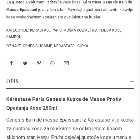
Za
gustoću, volumen i zdravlje
vaše kose,
Kérastase Genesis Bain de
Masse Epaissant
je savršen izbor. Povećajte gustoću i obnovite zdravlje
kose svakodnevnim korištenjem ove
luksuzne kupke
.
KATEGORIJE:
KÉRASTASE PARIS
,
MUŠKA KOZMETIKA
,
NJEGA KOSE
,
ŠAMPONI
OZNAKE:
GENESIS HOMME
,
KERASTASE
,
KUPKA
OPIS
Kérastase Paris Genesis Kupka de Masse Protiv
Opadanja Kose 250ml
Genesis Bain de masse Epaissant iz Kérastase-a je kupka
za gustoću kose za muškarce sa oslabljenom kosom
sklonom stanjivanju. Pruža osjećaj gustoće kose u trenu s