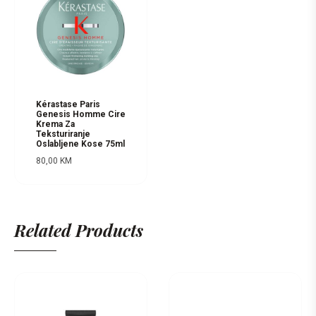
Kérastase Paris
Genesis Homme Cire
Krema Za
Teksturiranje
Oslabljene Kose 75ml
80,00
KM
Related Products