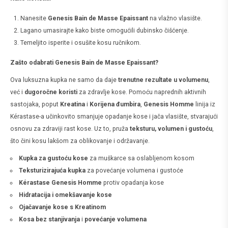
Nanesite
Genesis Bain de Masse Epaissant
na vlažno vlasište.
Lagano umasirajte kako biste omogućili dubinsko čišćenje.
Temeljito isperite i osušite kosu ručnikom.
Zašto odabrati Genesis Bain de Masse Epaissant?
Ova luksuzna kupka ne samo da daje
trenutne rezultate u volumenu
,
već i
dugoročne koristi
za zdravlje kose. Pomoću naprednih aktivnih
sastojaka, poput
Kreatina
i
Korijena đumbira
,
Genesis Homme
linija iz
Kérastase-a učinkovito smanjuje opadanje kose i jača vlasište, stvarajući
osnovu za zdraviji rast kose. Uz to, pruža
teksturu, volumen i gustoću
,
što čini kosu lakšom za oblikovanje i održavanje.
Kupka za gustoću kose
za muškarce sa oslabljenom kosom
Teksturizirajuća kupka
za povećanje volumena i gustoće
Kérastase Genesis Homme
protiv opadanja kose
Hidratacija i omekšavanje kose
Ojačavanje kose s Kreatinom
Kosa bez stanjivanja
i
povećanje volumena