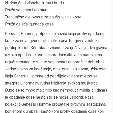
Nježno čisti vlasište, kosu i bradu
Pruža volumen i teksturu
Trenutačno djelovanje za zgušnjavanje kose
Pruža osjećaj gustoće kose
Genesis Homme, potpuna luksuzna linija protiv opadanja
kose za novu generaciju muškaraca. Njegov dvostruki
pristup koristi Kérastase znanost za rješavanje dva glavna
uzroka opadanja kose s naprednim aktivnim sastojcima,
dajući trenutne rezultate volumena i dugoročne dobrobiti.
Jednostavan za korištenje, diskretan i luksuzan, učinkovita
linija Genesis Homme od pet dijelova neprimjetno se
integrira u normalnu rutinu friziranja svakog muškarca.
Dugo se to mnogima činilo kao nemoguća misija, ali danas
je opadanje kose nešto što se može usporiti. Naša
kolekcija Genesis Homme prožeta je aktivnim sastojcima,
korijenom đumbira i sastojkom protiv opadanja kose koji