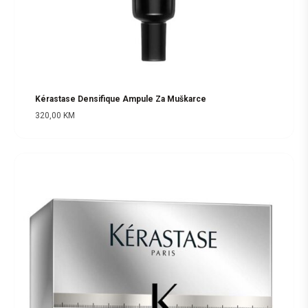
Kérastase Densifique Ampule Za Muškarce
320,00
KM