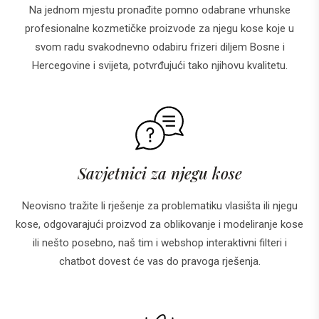
Na jednom mjestu pronađite pomno odabrane vrhunske
profesionalne kozmetičke proizvode za njegu kose koje u
svom radu svakodnevno odabiru frizeri diljem Bosne i
Hercegovine i svijeta, potvrđujući tako njihovu kvalitetu.
Savjetnici za njegu kose
Neovisno tražite li rješenje za problematiku vlasišta ili njegu
kose, odgovarajući proizvod za oblikovanje i modeliranje kose
ili nešto posebno, naš tim i webshop interaktivni filteri i
chatbot dovest će vas do pravoga rješenja.