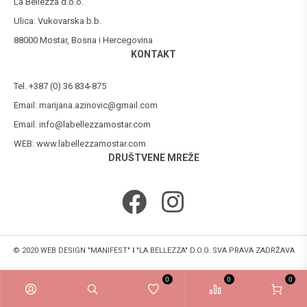
La Bellezza d.o.o.
Ulica: Vukovarska b.b.
88000 Mostar, Bosna i Hercegovina
KONTAKT
Tel. +387 (0) 36 834-875
Email:
marijana.azinovic@gmail.com
Email:
info@labellezzamostar.com
WEB:
www.labellezzamostar.com
DRUŠTVENE MREŽE
© 2020 WEB DESIGN "MANIFEST"
I
"LA BELLEZZA" D.O.O. SVA PRAVA ZADRŽAVA
0
0
0