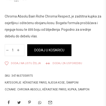
Chroma Absolu Bain Riche Chroma Respect, je zaštitna kupka za
osjetljivu i oštećenu obojanu kosu. Bogata formula pročišćava i
njeguje kosu te štiti boju od blijeđenja. Pogodno za srednje
debelu do debelu vlas.
DODAJ U KOŠARICU
DODAJ NA LISTU ŽELJA
DODAJ ZA USPOREDBU
SKU:
3474637058975
KATEGORIJE:
KÉRASTASE PARIS
,
NJEGA KOSE
,
ŠAMPONI
OZNAKE:
CHROMA ABSOLU
,
KÉRASTASE PARIS
,
KUPKA
,
SAMPON