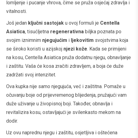
lomljenje i pucanje vhrova, čime se pruža osjećaj zdravlja i
vitalnosti.
Još jedan
ključni sastojak
u ovoj formuli je
Centella
Asiatica
, tisućljetna
regenerativna
biljka poznata po
svojim iznimnim
njegujućim
i
ljekovitim
svojstvima koja
se široko koristi u azijskoj
njezi kože
. Kada se primijeni
na kosu, Centella Asiatica pruža dodatnu njegu, obnavljanje
i zaštitu. Vaša će kosa zračiti zdravljem, a boja će duže
zadržati svoj intenzitet.
Ova kupka nije samo njegujuća, već i zaštitna. Pomaže u
očuvanju boje od prijevremenog blijedenja, pružajući vam
duže uživanje u živopisnoj boji. Također, obnavlja i
revitalizira kosu, ostavljajući je svilenkasto mekom na
dodir.
Uz ovu naprednu njegu i zaštitu, osjetljiva i oštećena