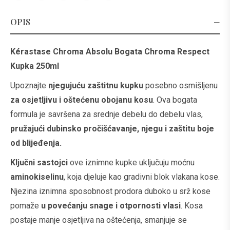
OPIS
Kérastase Chroma Absolu Bogata Chroma Respect
Kupka 250ml
Upoznajte
njegujuću zaštitnu kupku
posebno osmišljenu
za osjetljivu i oštećenu obojanu kosu
. Ova bogata
formula je savršena za srednje debelu do debelu vlas,
pružajući dubinsko pročišćavanje, njegu i zaštitu boje
od blijeđenja.
Ključni sastojci
ove iznimne kupke uključuju moćnu
aminokiselinu
, koja djeluje kao gradivni blok vlakana kose.
Njezina iznimna sposobnost prodora duboko u srž kose
pomaže
u povećanju snage i otpornosti vlasi
. Kosa
postaje manje osjetljiva na oštećenja, smanjuje se