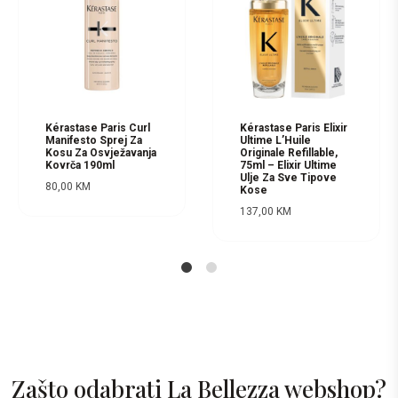
Kérastase Paris Curl
Kérastase Paris Elixir
Manifesto Sprej Za
Ultime L’Huile
Kosu Za Osvježavanja
Originale Refillable,
Kovrča 190ml
75ml – Elixir Ultime
Ulje Za Sve Tipove
80,00
KM
Kose
137,00
KM
1
2
Zašto odabrati La Bellezza webshop?