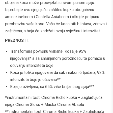
obojana kosa može procvjetati u svom punom sjaju.
Isprobajte ovu njegujuću zaštitnu kupku obogaćenu
aminokiselinom i Centella Asiaticom i otkrijte potpunu
preobrazbu vaše kose. Vaša će kosa biti blistava, zdrava i
zaštićena, a boja će zadržati svoju svježinu i intenzitet.
PREDNOSTI:
Transformira površinu vlakana• Kosa je 95%
njegovanija* a sa smanjenom poroznošću te pomaže u
očuvanju intenziteta boje
Kosa je toliko njegovana da čak i nakon 6 tjedana, 92%
intenziteta boje je očuvano**
Boja je oživljena, sa 65% više briljantnog sjaja***
*instrumentalni test: Chroma Riche kupka + Zaglađujuća
njega Chroma Gloss + Maska Chroma Absolu
**instrumentalni test: Chroma Riche kupka + Zaglađujuća