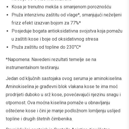
Kosa je trenutno mekša s smanjenom poroznošću
Pruža intenzivnu zaštitu od vlage*, smanjujući neželjeni
frizz efekt izazvan bojom za 77%*
Posjeduje bogata antioksidativna svojstva koja pomažu
u zaštiti kose i boje od oksidativnog stresa
Pruža zaštitu od topline do 230°C*
*Napomena: Navedeni rezultati temelje se na
instrumentalnom testiranju.
Jedan od ključnih sastojaka ovog seruma je aminokiselina.
Aminokiselina je građevni blok vlakana kose te ima moć
prodrijeti duboko u srž kose, povećavajući njezinu snagu i
otpornost. Ova moćna kiselina pomaže u obnavljanju
oštećene kose i čini je manje podložnom lomljenju uslijed
topline i drugih štetnih čimbenika.