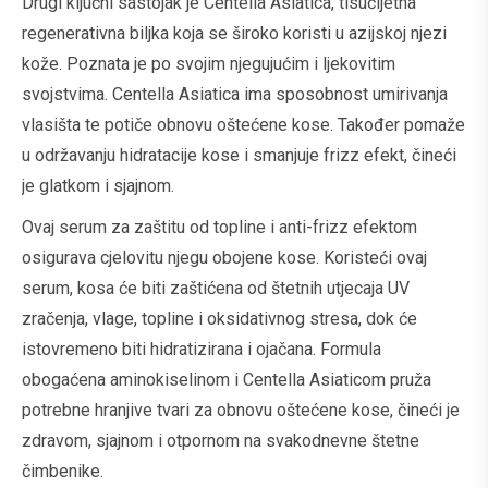
Drugi ključni sastojak je Centella Asiatica, tisućljetna
regenerativna biljka koja se široko koristi u azijskoj njezi
kože. Poznata je po svojim njegujućim i ljekovitim
svojstvima. Centella Asiatica ima sposobnost umirivanja
vlasišta te potiče obnovu oštećene kose. Također pomaže
u održavanju hidratacije kose i smanjuje frizz efekt, čineći
je glatkom i sjajnom.
Ovaj serum za zaštitu od topline i anti-frizz efektom
osigurava cjelovitu njegu obojene kose. Koristeći ovaj
serum, kosa će biti zaštićena od štetnih utjecaja UV
zračenja, vlage, topline i oksidativnog stresa, dok će
istovremeno biti hidratizirana i ojačana. Formula
obogaćena aminokiselinom i Centella Asiaticom pruža
potrebne hranjive tvari za obnovu oštećene kose, čineći je
zdravom, sjajnom i otpornom na svakodnevne štetne
čimbenike.