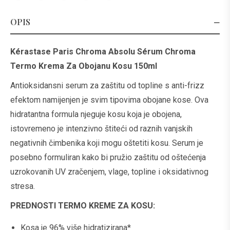
OPIS
Kérastase Paris Chroma Absolu Sérum Chroma
Termo Krema Za Obojanu Kosu 150ml
Antioksidansni serum za zaštitu od topline s anti-frizz
efektom namijenjen je svim tipovima obojane kose. Ova
hidratantna formula njeguje kosu koja je obojena,
istovremeno je intenzivno štiteći od raznih vanjskih
negativnih čimbenika koji mogu oštetiti kosu. Serum je
posebno formuliran kako bi pružio zaštitu od oštećenja
uzrokovanih UV zračenjem, vlage, topline i oksidativnog
stresa.
PREDNOSTI TERMO KREME ZA KOSU:
Kosa je 96% više hidratizirana*