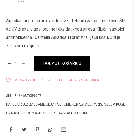
Antioksidansni serum s anti-frizz efektom za obojanu kosu. Štiti
od UV zraka, vlage, topline i oksidativnog stresa. Ključni sastojci:
aminokiselina i Centella Asiatica. Hidratizira i jača kosu, čini je
zdravom i sjajnom.
DODAJ U KOŠARICU
DODAJ NA LISTU ŽELJA
DODAJ ZA USPOREDBU
SKU:
3474637059057
KATEGORIJE:
BALZAMI, ULJA I SERUMI
,
KÉRASTASE PARIS
,
NJEGA KOSE
OZNAKE:
CHROMA ABSOLU
,
KERASTASE
,
SERUM