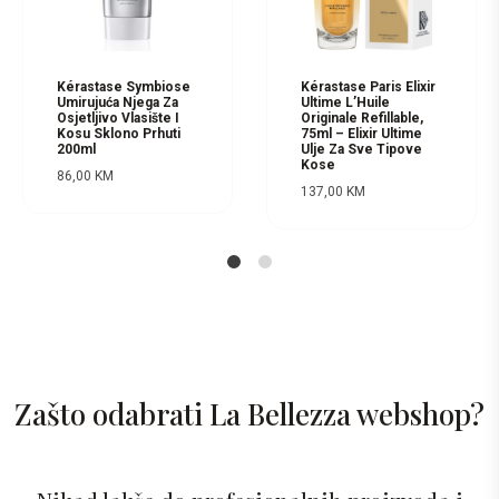
Kérastase Symbiose
Kérastase Paris Elixir
Umirujuća Njega Za
Ultime L’Huile
Osjetljivo Vlasište I
Originale Refillable,
Kosu Sklono Prhuti
75ml – Elixir Ultime
200ml
Ulje Za Sve Tipove
Kose
86,00
KM
137,00
KM
1
2
Zašto odabrati La Bellezza webshop?