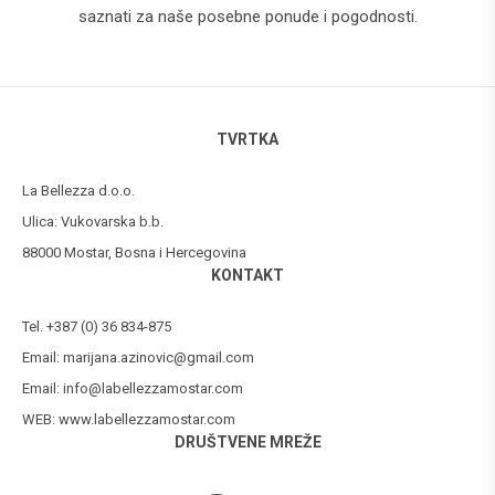
saznati za naše posebne ponude i pogodnosti.
TVRTKA
La Bellezza d.o.o.
Ulica: Vukovarska b.b.
88000 Mostar, Bosna i Hercegovina
KONTAKT
Tel. +387 (0) 36 834-875
Email:
marijana.azinovic@gmail.com
Email:
info@labellezzamostar.com
WEB:
www.labellezzamostar.com
DRUŠTVENE MREŽE