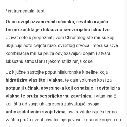
*instrumentalni test
Osim svojih izvanrednih učinaka, revitalizirajuća
termo zaštita je i luksuzno senzorijalno iskustvo.
Uživat ćete u prepoznatljivom Chronologiste mirisu koji
uključuje note cvijeta ruže, svijetlog drveća i mošusa. Ova
kombinacija mirisa pruža osvježavajući dojam i stvara
luksuznu atmosferu tijekom stiliziranja kose.
Uz ključne sastojke poput hijaluronske kiseline, koja
hidratizira
vlasište i vlakna,
te daje volumen kosi za
potpuniji učinak, abyssine-a koji osnažuje i revitalizira
vlakna te pruža besprijekornu završnicu,
i vitamina E
koji štiti od vanjskih agresora zahvaljujući svojim
antioksidativnim
svojstvima
, ova revitalizirajuća termo
zaštita pruža sveobuhvatnu njegu vašoj kosi od korijena do