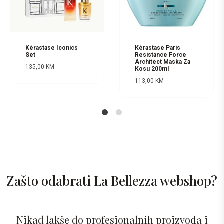
Kérastase Iconics
Kérastase Paris
Set
Resistance Force
Architect Maska Za
135,00
KM
Kosu 200ml
113,00
KM
1
2
Zašto odabrati La Bellezza webshop?
Nikad lakše do profesionalnih proizvoda i