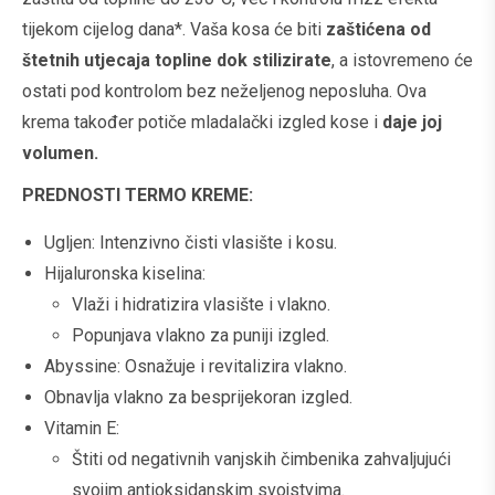
tijekom cijelog dana*. Vaša kosa će biti
zaštićena od
štetnih utjecaja topline dok stilizirate
, a istovremeno će
ostati pod kontrolom bez neželjenog neposluha. Ova
krema također potiče mladalački izgled kose i
daje joj
volumen.
PREDNOSTI TERMO KREME:
Ugljen: Intenzivno čisti vlasište i kosu.
Hijaluronska kiselina:
Vlaži i hidratizira vlasište i vlakno.
Popunjava vlakno za puniji izgled.
Abyssine: Osnažuje i revitalizira vlakno.
Obnavlja vlakno za besprijekoran izgled.
Vitamin E:
Štiti od negativnih vanjskih čimbenika zahvaljujući
svojim antioksidanskim svojstvima.