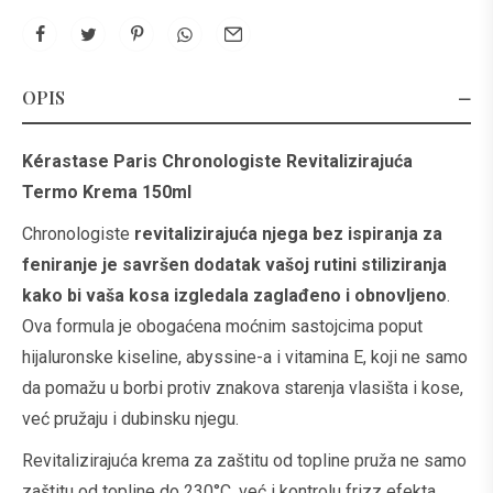
OPIS
Kérastase Paris Chronologiste Revitalizirajuća
Termo Krema 150ml
Chronologiste
revitalizirajuća njega bez ispiranja za
feniranje je savršen dodatak vašoj rutini stiliziranja
kako bi vaša kosa izgledala zaglađeno i obnovljeno
.
Ova formula je obogaćena moćnim sastojcima poput
hijaluronske kiseline, abyssine-a i vitamina E, koji ne samo
da pomažu u borbi protiv znakova starenja vlasišta i kose,
već pružaju i dubinsku njegu.
Revitalizirajuća krema za zaštitu od topline pruža ne samo
zaštitu od topline do 230°C, već i kontrolu frizz efekta