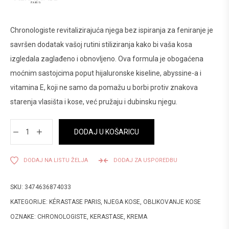
Chronologiste revitalizirajuća njega bez ispiranja za feniranje je
savršen dodatak vašoj rutini stiliziranja kako bi vaša kosa
izgledala zaglađeno i obnovljeno. Ova formula je obogaćena
moćnim sastojcima poput hijaluronske kiseline, abyssine-a i
vitamina E, koji ne samo da pomažu u borbi protiv znakova
starenja vlasišta i kose, već pružaju i dubinsku njegu.
DODAJ U KOŠARICU
DODAJ NA LISTU ŽELJA
DODAJ ZA USPOREDBU
SKU:
3474636874033
KATEGORIJE:
KÉRASTASE PARIS
,
NJEGA KOSE
,
OBLIKOVANJE KOSE
OZNAKE:
CHRONOLOGISTE
,
KERASTASE
,
KREMA