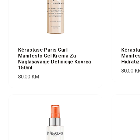
Kérastase Paris Curl
Kérasta
Manifesto Gel Krema Za
Manife
Naglašavanje Definicije Kovrča
Hidrati
150ml
80,00
K
80,00
KM