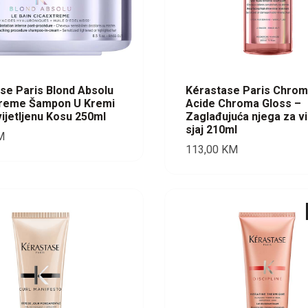
se Paris Blond Absolu
Kérastase Paris Chrom
treme Šampon U Kremi
Acide Chroma Gloss –
ijetljenu Kosu 250ml
Zaglađujuća njega za v
sjaj 210ml
M
113,00
KM