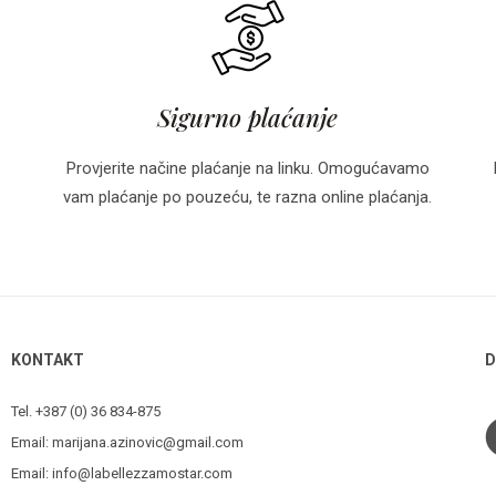
Sigurno plaćanje
Provjerite načine plaćanje na linku. Omogućavamo
vam plaćanje po pouzeću, te razna online plaćanja.
KONTAKT
D
Tel. +387 (0) 36 834-875
Email:
marijana.azinovic@gmail.com
Email:
info@labellezzamostar.com