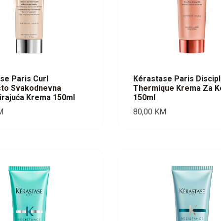
se Paris Curl
Kérastase Paris Discipl
sto Svakodnevna
Thermique Krema Za K
zirajuća Krema 150ml
150ml
M
80,00
KM