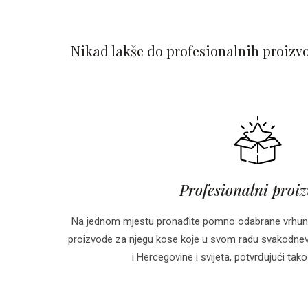
Nikad lakše do profesionalnih proizv
Profesionalni proi
Na jednom mjestu pronađite pomno odabrane vrhun
proizvode za njegu kose koje u svom radu svakodnevn
i Hercegovine i svijeta, potvrđujući tako 