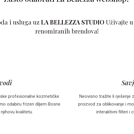
oda i usluga uz
LA BELLEZZA STUDIO
Uživajte u
renomiranih brendova!
zvodi
Savj
ske profesionalne kozmetičke
Neovisno tražite li rješenje 
o odabiru frizeri diljem Bosne
proizvod za oblikovanje i mo
njihovu kvalitetu.
interaktivni filteri