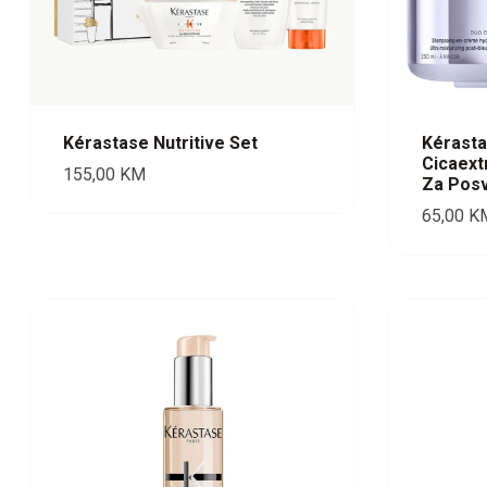
Kérasta
Kérastase Nutritive Set
Cicaex
155,00
KM
Za Posv
65,00
K