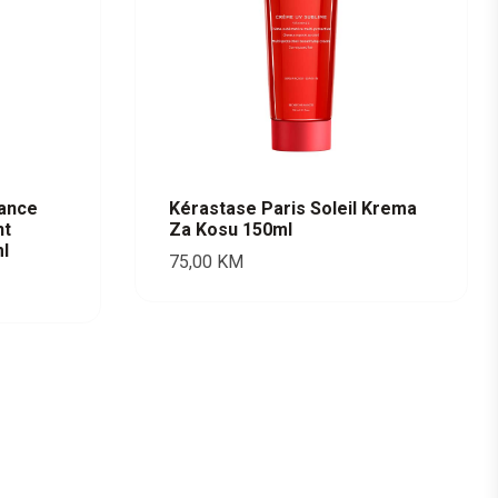
tance
Kérastase Paris Soleil Krema
nt
Za Kosu 150ml
l
75,00
KM