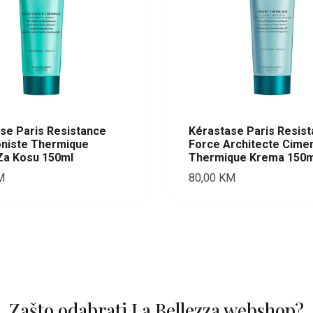
se Paris Resistance
Kérastase Paris Resis
oniste Thermique
Force Architecte Cime
Za Kosu 150ml
Thermique Krema 150m
M
80,00
KM
Zašto odabrati La Bellezza webshop?