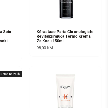
a Soin
Kérastase Paris Chronologiste
Revitalizirajuća Termo Krema
isoki
Za Kosu 150ml
98,00
KM
Nema na zalihi