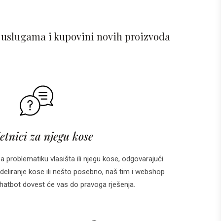
 uslugama i kupovini novih proizvoda
etnici za njegu kose
za problematiku vlasišta ili njegu kose, odgovarajući
deliranje kose ili nešto posebno, naš tim i webshop
 i chatbot dovest će vas do pravoga rješenja.