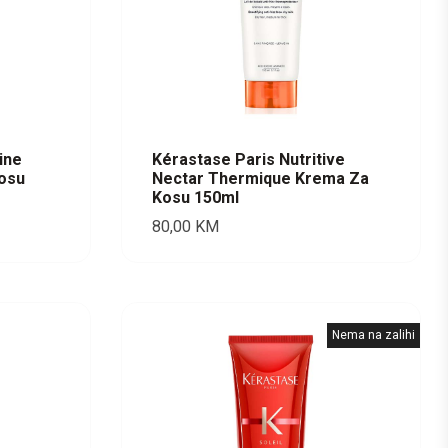
ine
Kérastase Paris Nutritive
osu
Nectar Thermique Krema Za
Kosu 150ml
80,00
KM
Nema na zalihi