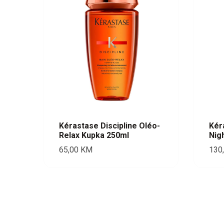
Kérastase Discipline Oléo-
Kér
Relax Kupka 250ml
Nig
65,00
KM
130