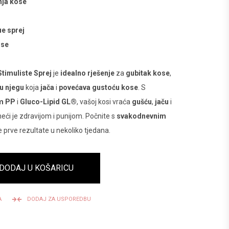
nja kose
ue sprej
ose
timuliste Sprej
je
idealno rješenje
za
gubitak kose
,
u njegu
koja
jača
i
povećava gustoću kose
. S
m PP
i
Gluco-Lipid GL®
, vašoj kosi vraća
gušću
,
jaču
i
ineći je zdravijom i punijom. Počnite s
svakodnevnim
te prve rezultate u nekoliko tjedana.
DODAJ U KOŠARICU
A
DODAJ ZA USPOREDBU