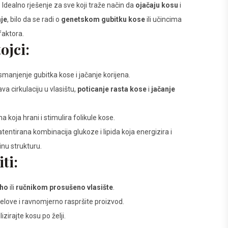
: Idealno rješenje za sve koji traže način da
ojačaju kosu
i
je
, bilo da se radi o
genetskom gubitku kose
ili učincima
faktora.
ojci:
 smanjenje gubitka kose i jačanje korijena.
ava cirkulaciju u vlasištu,
poticanje rasta kose
i
jačanje
a koja hrani i stimulira folikule kose.
atentirana kombinacija glukoze i lipida koja energizira i
inu strukturu.
ti:
ho
ili
ručnikom prosušeno vlasište
.
jelove i ravnomjerno raspršite proizvod.
lizirajte kosu po želji.