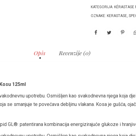
KATEGORIJA:
KÉRASTASE 
OZNAKE:
KERASTASE
,
SPE
Opis
Recenzije (0)
 Kosu 125ml
a svakodnevnu upotrebu. Osmišljen kao svakodnevna njega koja dje
ja se smanjuje te povećava debljinu vlakana. Kosa je gušća, ojač
ipid GL®: patentirana kombinacija energizirajuće glukoze i hranjiv
a svakodnevnu upotrebu. Osmišljen kao svakodnevna njega koja dje