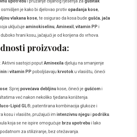
vnu upotrebu
i pružanje ciljanog rješenja za
gubitak
ej osmišljen je kako bi djelovao protiv
opadanja kose
,
ljinu vlakana kose
, te osigurao da kosa bude
gušća
,
jača
koja uključuje
aminokiselinu
,
Aminexil
,
vitamin PP
i
j duboko hrani kosu, jačajući je od korijena do vrhova.
dnosti proizvoda:
: Aktivni sastojci poput
Aminexila
djeluju na smanjenje
inin
i
vitamin PP
poboljšavaju
krvotok
u vlasištu, čineći
kose
: Sprej
povećava debljinu
kose, čineći je
gušćom
i
ezultatima već nakon nekoliko tjedana korištenja.
luco-Lipid GL®
, patentirana kombinacija glukoze i
ira kosu i vlasište, pružajući im
intenzivnu njegu
i
podršku
.
mula koja se ne ispire omogućuje
brzu upotrebu
i lako
 podatnom za stiliziranje, bez otežavanja.