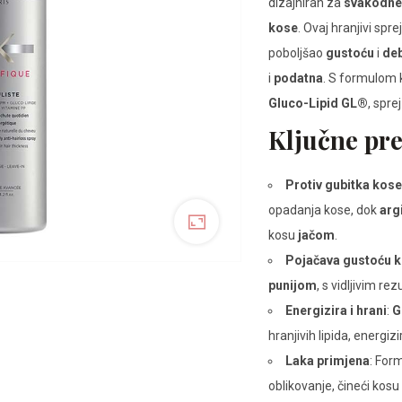
dizajniran za
svakodne
kose
. Ovaj hranjivi spr
poboljšao
gustoću
i
deb
i
podatna
. S formulom 
Gluco-Lipid GL®
, spre
Ključne pre
Protiv gubitka kose
opadanja kose, dok
arg
kosu
jačom
.
Pojačava gustoću 
punijom
, s vidljivim r
Energizira i hrani
:
G
hranjivih lipida, energiz
Laka primjena
: For
oblikovanje, čineći kosu