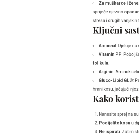
Za muškarce i žene
spriječe njezino
opadan
stresa i drugih vanjskih 
Ključni sast
Aminexil
: Djeluje na
Vitamin PP
: Poboljš
folikula
.
Arginin
: Aminokiselin
Gluco-Lipid GL®
: P
hrani kosu, jačajući njez
Kako koristi
Nanesite sprej na
su
Podijelite kosu
u di
Ne ispirati
. Zatim sti