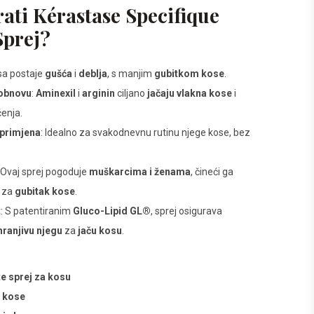
ati Kérastase Specifique
Sprej?
sa postaje
gušća
i
deblja
, s manjim
gubitkom kose
.
obnovu
:
Aminexil
i
arginin
ciljano
jačaju vlakna kose
i
ćenja.
 primjena
: Idealno za svakodnevnu rutinu njege kose, bez
: Ovaj sprej pogoduje
muškarcima i ženama
, čineći ga
m za
gubitak kose
.
t
: S patentiranim
Gluco-Lipid GL®
, sprej osigurava
hranjivu njegu
za
jaču kosu
.
e sprej za kosu
a kose