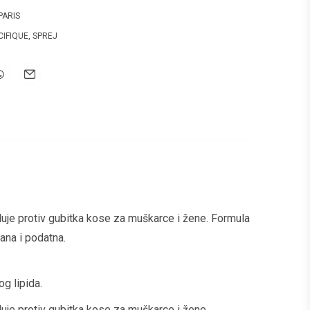
PARIS
CIFIQUE
,
SPREJ
luje protiv gubitka kose za muškarce i žene. Formula
ana i podatna.
og lipida.
luje protiv gubitka kose za muškarce i žene.