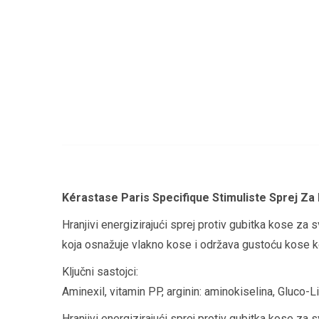
Kérastase Paris Specifique Stimuliste Sprej Za
Hranjivi energizirajući sprej protiv gubitka kose z
koja osnažuje vlakno kose i održava gustoću kose ko
Ključni sastojci:
Aminexil, vitamin PP, arginin: aminokiselina, Gluco-L
Hranjivi energizirajući sprej protiv gubitka kose z