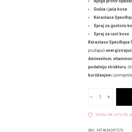
Njega protiv opada
Gušća i jača kosa
Kérastase Specifiq
Sprej za gustoću k
Sprej za rast kose
Kérastase Specifique S
pružajući
energizirajuć
Aminexilom
,
vitamino
podatniju strukturu
, č
korištenjem
i primijeti
DODAJ NA LISTU ŽELJ
SKU:
3474636397570