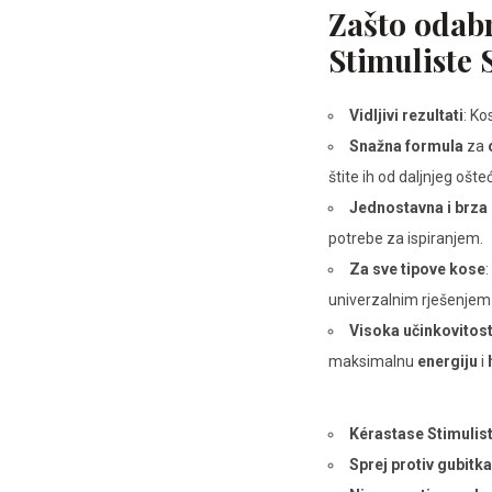
Zašto odabr
Stimuliste 
Vidljivi rezultati
: Ko
Snažna formula
za
štite ih od daljnjeg ošte
Jednostavna i brza
potrebe za ispiranjem.
Za sve tipove kose
univerzalnim rješenje
Visoka učinkovitos
maksimalnu
energiju
i
Kérastase Stimulist
Sprej protiv gubitk