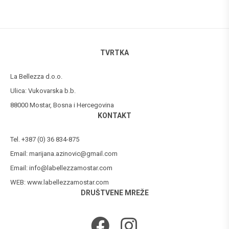
TVRTKA
La Bellezza d.o.o.
Ulica: Vukovarska b.b.
88000 Mostar, Bosna i Hercegovina
KONTAKT
Tel. +387 (0) 36 834-875
Email:
marijana.azinovic@gmail.com
Email:
info@labellezzamostar.com
WEB:
www.labellezzamostar.com
DRUŠTVENE MREŽE