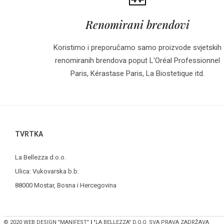
Renomirani brendovi
Koristimo i preporučamo samo proizvode svjetskih
renomiranih brendova poput L'Oréal Professionnel
Paris, Kérastase Paris, La Biostetique itd.
TVRTKA
La Bellezza d.o.o.
Ulica: Vukovarska b.b.
88000 Mostar, Bosna i Hercegovina
© 2020 WEB DESIGN "MANIFEST"
I
"LA BELLEZZA" D.O.O. SVA PRAVA ZADRŽAVA