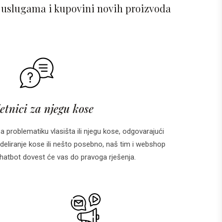
 uslugama i kupovini novih proizvoda
etnici za njegu kose
za problematiku vlasišta ili njegu kose, odgovarajući
deliranje kose ili nešto posebno, naš tim i webshop
 i chatbot dovest će vas do pravoga rješenja.