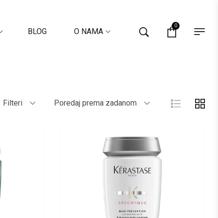
0
BLOG
O NAMA
Filteri
Poredaj prema zadanom