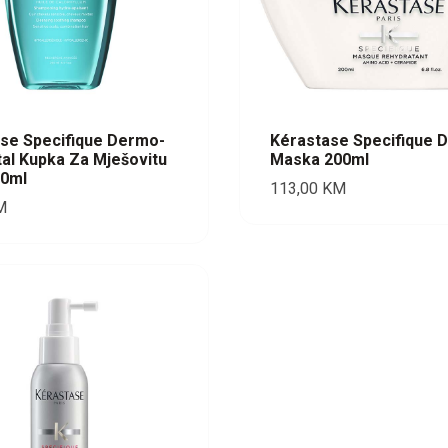
se Specifique Dermo-
Kérastase Specifique D
tal Kupka Za Mješovitu
Maska 200ml
50ml
113,00
KM
M