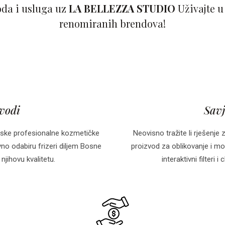
oda i usluga uz
LA BELLEZZA STUDIO
Uživajte u
renomiranih brendova!
zvodi
Savj
ske profesionalne kozmetičke
Neovisno tražite li rješenje 
o odabiru frizeri diljem Bosne
proizvod za oblikovanje i mo
njihovu kvalitetu.
interaktivni filteri