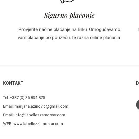
Sigurno plaćanje
Provjerite načine plaćanje na linku. Omogućavamo
vam plaćanje po pouzeću, te razna online plaćanja.
KONTAKT
D
Tel. +387 (0) 36 834-875
Email:
marijana.azinovic@gmail.com
Email:
info@labellezzamostar.com
WEB:
www.labellezzamostar.com