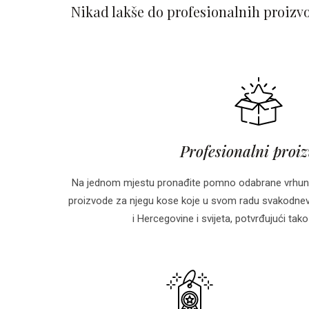
Nikad lakše do profesionalnih proizv
Profesionalni proi
Na jednom mjestu pronađite pomno odabrane vrhun
proizvode za njegu kose koje u svom radu svakodnevn
i Hercegovine i svijeta, potvrđujući tako 