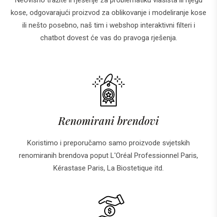
Neovisno tražite li rješenje za problematiku vlasišta ili njegu
kose, odgovarajući proizvod za oblikovanje i modeliranje kose
ili nešto posebno, naš tim i webshop interaktivni filteri i
chatbot dovest će vas do pravoga rješenja.
Renomirani brendovi
Koristimo i preporučamo samo proizvode svjetskih
renomiranih brendova poput L'Oréal Professionnel Paris,
Kérastase Paris, La Biostetique itd.