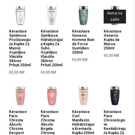
Nema na
zalihi
Kérastase
Kérastase
Kérastase
Kérastase
Symbiose
Symbiose
Genesis
Genesis
Pročišćavaju
Hidratizirajuć
Homme Bain
Kupka de
ća Kupka Za
a Kupka Za
de Force
Masse
Masno
Suho
Quotidien
250ml
Osjetljivo
Osjetljivo
250ml
65,00
KM
Vlasište
Vlasište
65,00
KM
Sklono
Sklono
Prhuti 250ml
Prhuti 250ml
65,00
KM
65,00
KM
Kérastase
Kérastase
Kérastase
Kérastase
Paris
Paris
Curl
Paris
Chroma
Chroma
Manifesto
Chronologis
Absolu
Absolu
Hidratizirajuć
te
Chroma
Bogata
a Kremasta
Revitaliziraju
Respect
Chroma
Kupka 250ml
ća Kupka Za