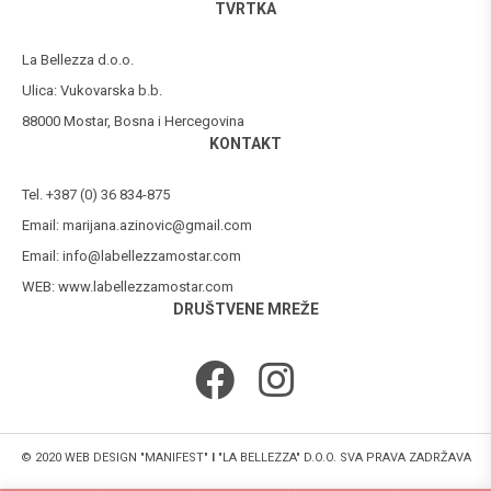
TVRTKA
La Bellezza d.o.o.
Ulica: Vukovarska b.b.
88000 Mostar, Bosna i Hercegovina
KONTAKT
Tel. +387 (0) 36 834-875
Email:
marijana.azinovic@gmail.com
Email:
info@labellezzamostar.com
WEB:
www.labellezzamostar.com
DRUŠTVENE MREŽE
© 2020 WEB DESIGN "MANIFEST"
I
"LA BELLEZZA" D.O.O. SVA PRAVA ZADRŽAVA