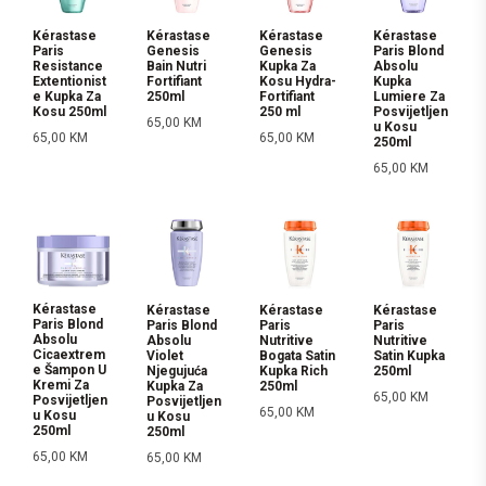
Kérastase
Kérastase
Kérastase
Kérastase
Paris
Genesis
Genesis
Paris Blond
Resistance
Bain Nutri
Kupka Za
Absolu
Extentionist
Fortifiant
Kosu Hydra-
Kupka
e Kupka Za
250ml
Fortifiant
Lumiere Za
Kosu 250ml
250 ml
Posvijetljen
65,00
KM
u Kosu
65,00
KM
65,00
KM
250ml
65,00
KM
Kérastase
Kérastase
Kérastase
Kérastase
Paris Blond
Paris Blond
Paris
Paris
Absolu
Absolu
Nutritive
Nutritive
Cicaextrem
Violet
Bogata Satin
Satin Kupka
e Šampon U
Njegujuća
Kupka Rich
250ml
Kremi Za
Kupka Za
250ml
65,00
KM
Posvijetljen
Posvijetljen
65,00
KM
u Kosu
u Kosu
250ml
250ml
65,00
KM
65,00
KM