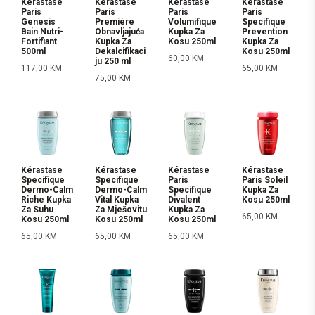
Kérastase
Kérastase
Kérastase
Kérastase
Paris
Paris
Paris
Paris
Genesis
Première
Volumifique
Specifique
Bain Nutri-
Obnavljajuća
Kupka Za
Prevention
Fortifiant
Kupka Za
Kosu 250ml
Kupka Za
500ml
Dekalcifikaci
Kosu 250ml
60,00
KM
ju 250 ml
117,00
KM
65,00
KM
75,00
KM
Kérastase
Kérastase
Kérastase
Kérastase
Specifique
Specifique
Paris
Paris Soleil
Dermo-Calm
Dermo-Calm
Specifique
Kupka Za
Riche Kupka
Vital Kupka
Divalent
Kosu 250ml
Za Suhu
Za Mješovitu
Kupka Za
65,00
KM
Kosu 250ml
Kosu 250ml
Kosu 250ml
65,00
KM
65,00
KM
65,00
KM