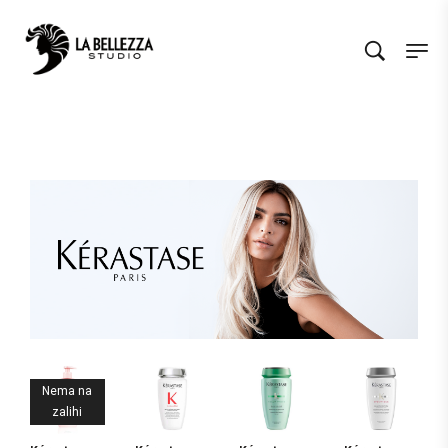
Nema na
zalihi