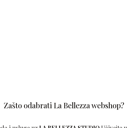
Zašto odabrati La Bellezza webshop?
oda i usluga uz
LA BELLEZZA STUDIO
Uživajte u