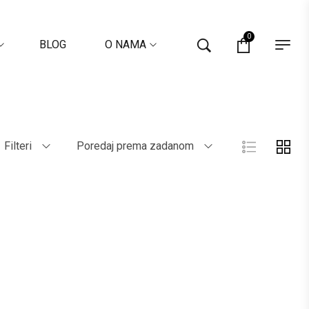
0
BLOG
O NAMA
Filteri
Poredaj prema zadanom