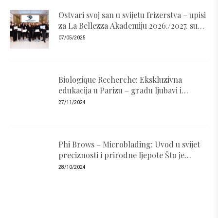
Ostvari svoj san u svijetu frizerstva – upisi
za La Bellezza Akademiju 2026./2027. su
otvoreni!
07/05/2025
Biologique Recherche: Ekskluzivna
edukacija u Parizu – gradu ljubavi i
luksuza
27/11/2024
Phi Brows – Microblading: Uvod u svijet
preciznosti i prirodne ljepote Što je
PhiBrows i zašto je popularan ?
28/10/2024