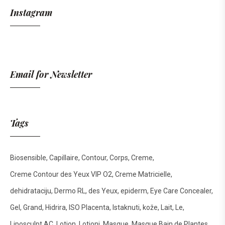
Instagram
Email for Newsletter
Tags
Biosensible
Capillaire
Contour
Corps
Creme
Creme Contour des Yeux VIP O2
Creme Matricielle
dehidrataciju
Dermo RL
des Yeux
epiderm
Eye Care Concealer
Gel
Grand
Hidrira
ISO Placenta
Istaknuti
kože
Lait
Le
Liposculpt AC
Lotion
Lotioni
Masque
Masque Bain de Plantes