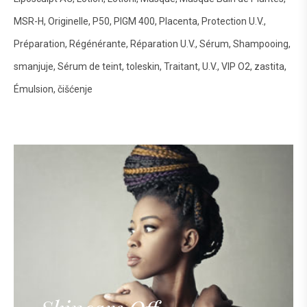
MSR-H
Originelle
P50
PIGM 400
Placenta
Protection U.V.
Préparation
Régénérante
Réparation U.V.
Sérum
Shampooing
smanjuje
Sérum de teint
toleskin
Traitant
U.V.
VIP O2
zastita
Émulsion
čišćenje