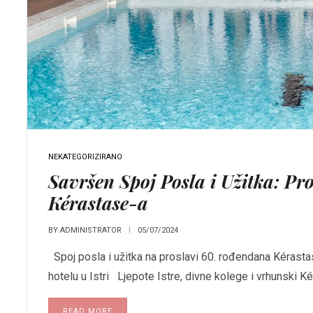
NEKATEGORIZIRANO
Savršen Spoj Posla i Užitka: P
Kérastase-a
BY
ADMINISTRATOR
05/07/2024
Spoj posla i užitka na proslavi 60. rođendana Kérast
hotelu u Istri Ljepote Istre, divne kolege i vrhunski K
READ MORE