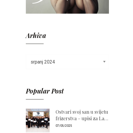
Arhiva
Popular Post
Ostvari svoj san u svijetu
frizerstva – upisi za La
Bellezza Akademiju
07/05/2025
2026./2027. su otvoreni!