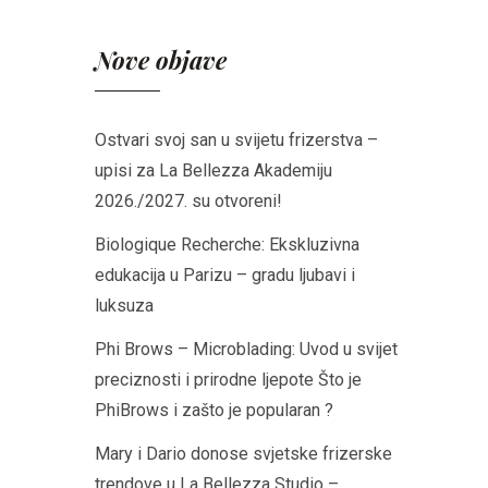
Nove objave
Ostvari svoj san u svijetu frizerstva –
upisi za La Bellezza Akademiju
2026./2027. su otvoreni!
Biologique Recherche: Ekskluzivna
edukacija u Parizu – gradu ljubavi i
luksuza
Phi Brows – Microblading: Uvod u svijet
preciznosti i prirodne ljepote Što je
PhiBrows i zašto je popularan ?
Mary i Dario donose svjetske frizerske
trendove u La Bellezza Studio –