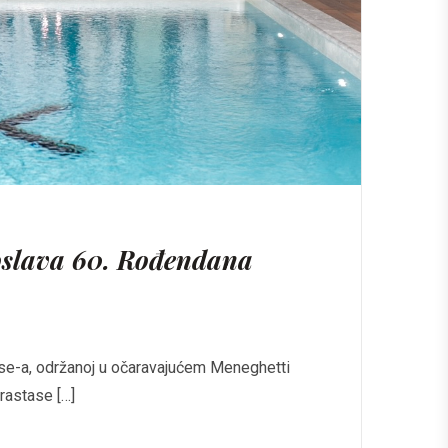
roslava 60. Rođendana
ase-a, održanoj u očaravajućem Meneghetti
érastase […]