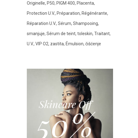
Originelle
P50
PIGM 400
Placenta
Protection U.V.
Préparation
Régénérante
Réparation U.V.
Sérum
Shampooing
smanjuje
Sérum de teint
toleskin
Traitant
U.V.
VIP O2
zastita
Émulsion
čišćenje
Skincare Off
50%