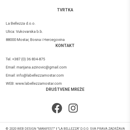
TVRTKA
La Bellezza d.o.o.
Ulica: Vukovarska b.b.
88000 Mostar, Bosna i Hercegovina
KONTAKT
Tel. +387 (0) 36 834-875
Email:
marijana.azinovic@gmail.com
Email:
info@labellezzamostar.com
WEB:
www.labellezzamostar.com
DRUŠTVENE MREŽE
© 2020 WEB DESIGN "MANIFEST"
I
"LA BELLEZZA" D.O.O. SVA PRAVA ZADRŽAVA