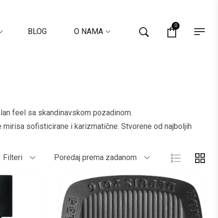
0
BLOG
O NAMA
entalan feel sa skandinavskom pozadinom.
mirisa sofisticirane i karizmatične. Stvorene od najboljih
Filteri
Poredaj prema zadanom