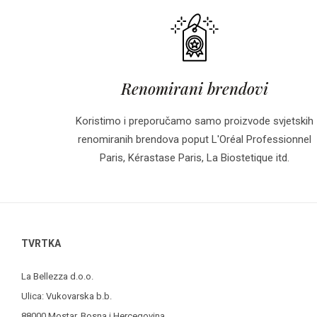
Renomirani brendovi
Koristimo i preporučamo samo proizvode svjetskih
renomiranih brendova poput L'Oréal Professionnel
Paris, Kérastase Paris, La Biostetique itd.
TVRTKA
La Bellezza d.o.o.
Ulica: Vukovarska b.b.
88000 Mostar, Bosna i Hercegovina