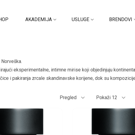
HOP
AKADEMIJA
USLUGE
BRENDOVI
, Norveška.
eirajući eksperimentalne, intimne mirise koji objedinjuju kontin
čice i pakiranja zrcale skandinavske korijene, dok su kompozicije 
Pregled
Pokaži 12