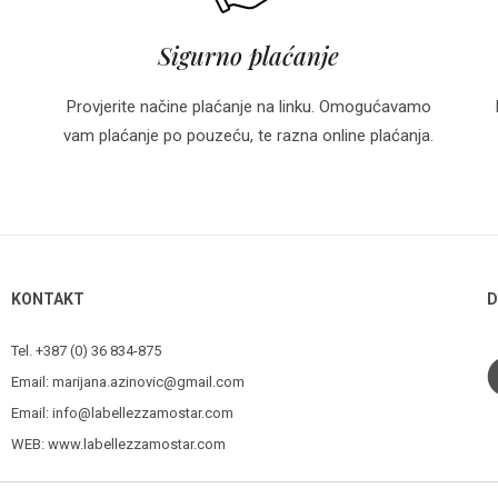
Sigurno plaćanje
Provjerite načine plaćanje na linku. Omogućavamo
vam plaćanje po pouzeću, te razna online plaćanja.
KONTAKT
D
Tel. +387 (0) 36 834-875
Email:
marijana.azinovic@gmail.com
Email:
info@labellezzamostar.com
WEB:
www.labellezzamostar.com