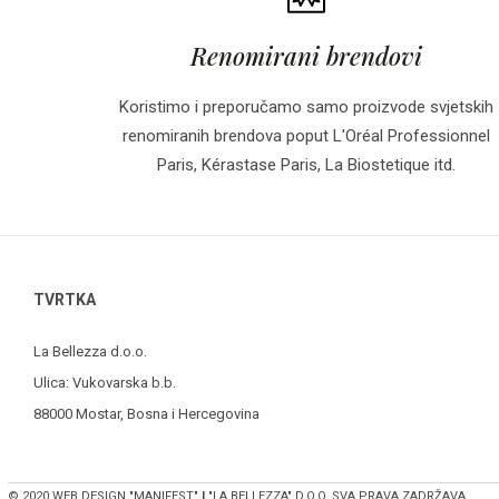
Renomirani brendovi
Koristimo i preporučamo samo proizvode svjetskih
renomiranih brendova poput L'Oréal Professionnel
Paris, Kérastase Paris, La Biostetique itd.
TVRTKA
La Bellezza d.o.o.
Ulica: Vukovarska b.b.
88000 Mostar, Bosna i Hercegovina
© 2020 WEB DESIGN "MANIFEST"
I
"LA BELLEZZA" D.O.O. SVA PRAVA ZADRŽAVA