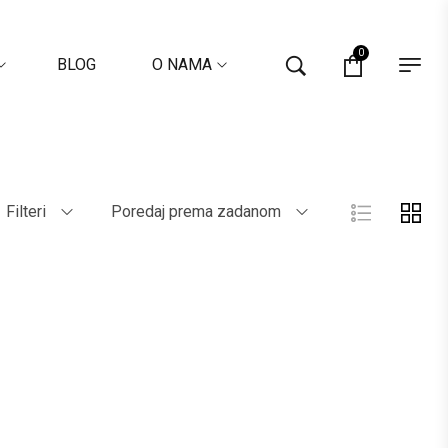
0
BLOG
O NAMA
Filteri
Poredaj prema zadanom