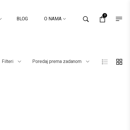
0
BLOG
O NAMA
Filteri
Poredaj prema zadanom