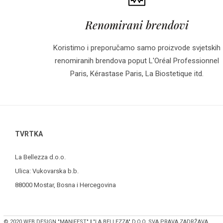
Renomirani brendovi
Koristimo i preporučamo samo proizvode svjetskih
renomiranih brendova poput L'Oréal Professionnel
Paris, Kérastase Paris, La Biostetique itd.
TVRTKA
La Bellezza d.o.o.
Ulica: Vukovarska b.b.
88000 Mostar, Bosna i Hercegovina
© 2020 WEB DESIGN "MANIFEST"
I
"LA BELLEZZA" D.O.O. SVA PRAVA ZADRŽAVA