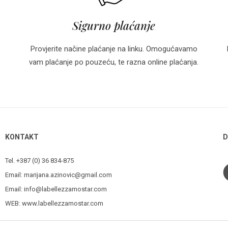
Sigurno plaćanje
Provjerite načine plaćanje na linku. Omogućavamo
vam plaćanje po pouzeću, te razna online plaćanja.
KONTAKT
D
Tel. +387 (0) 36 834-875
Email:
marijana.azinovic@gmail.com
Email:
info@labellezzamostar.com
WEB:
www.labellezzamostar.com