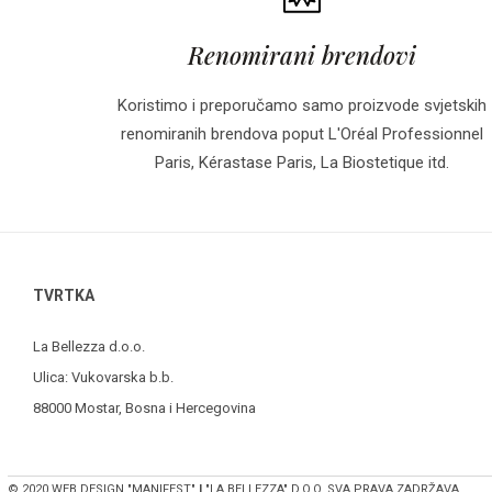
Renomirani brendovi
Koristimo i preporučamo samo proizvode svjetskih
renomiranih brendova poput L'Oréal Professionnel
Paris, Kérastase Paris, La Biostetique itd.
TVRTKA
La Bellezza d.o.o.
Ulica: Vukovarska b.b.
88000 Mostar, Bosna i Hercegovina
© 2020 WEB DESIGN "MANIFEST"
I
"LA BELLEZZA" D.O.O. SVA PRAVA ZADRŽAVA