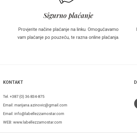
Sigurno plaćanje
Provjerite načine plaćanje na linku. Omogućavamo
vam plaćanje po pouzeću, te razna online plaćanja.
KONTAKT
D
Tel. +387 (0) 36 834-875
Email:
marijana.azinovic@gmail.com
Email:
info@labellezzamostar.com
WEB:
www.labellezzamostar.com