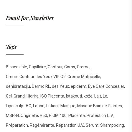
Email for Newsletter
Tags
Biosensible
Capillaire
Contour
Corps
Creme
Creme Contour des Yeux VIP O2
Creme Matricielle
dehidrataciju
Dermo RL
des Yeux
epiderm
Eye Care Concealer
Gel
Grand
Hidrira
ISO Placenta
Istaknuti
kože
Lait
Le
Liposculpt AC
Lotion
Lotioni
Masque
Masque Bain de Plantes
MSR-H
Originelle
P50
PIGM 400
Placenta
Protection U.V.
Préparation
Régénérante
Réparation U.V.
Sérum
Shampooing