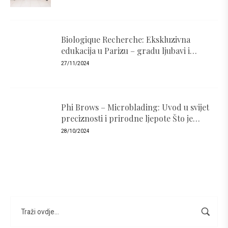
Biologique Recherche: Ekskluzivna
edukacija u Parizu – gradu ljubavi i
luksuza
27/11/2024
Phi Brows – Microblading: Uvod u svijet
preciznosti i prirodne ljepote Što je
PhiBrows i zašto je popularan ?
28/10/2024