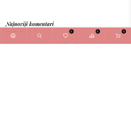
Najnoviji komentari
0
0
0
Administrator
o
Kérastase Densifique Ampule Za Žene
6ml
Zašto odabrati La Bellezza webshop?