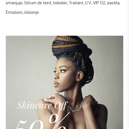
smanjuje
Sérum de teint
toleskin
Traitant
U.V.
VIP O2
zastita
Émulsion
čišćenje
Skincare Off
50%