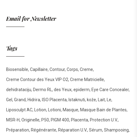
Email for Newsletter
Tags
Biosensible
Capillaire
Contour
Corps
Creme
Creme Contour des Yeux VIP O2
Creme Matricielle
dehidrataciju
Dermo RL
des Yeux
epiderm
Eye Care Concealer
Gel
Grand
Hidrira
ISO Placenta
Istaknuti
kože
Lait
Le
Liposculpt AC
Lotion
Lotioni
Masque
Masque Bain de Plantes
MSR-H
Originelle
P50
PIGM 400
Placenta
Protection U.V.
Préparation
Régénérante
Réparation U.V.
Sérum
Shampooing