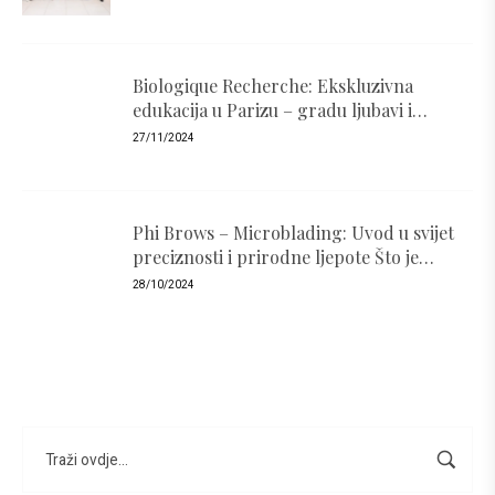
Biologique Recherche: Ekskluzivna
edukacija u Parizu – gradu ljubavi i
luksuza
27/11/2024
Phi Brows – Microblading: Uvod u svijet
preciznosti i prirodne ljepote Što je
PhiBrows i zašto je popularan ?
28/10/2024