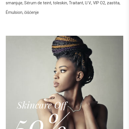
smanjuje
Sérum de teint
toleskin
Traitant
U.V.
VIP O2
zastita
Émulsion
čišćenje
Skincare Off
50%