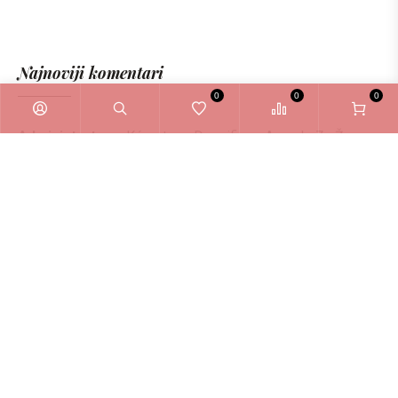
Najnoviji komentari
0
0
0
Administrator
o
Kérastase Densifique Ampule Za Žene
6ml
Zašto odabrati La Bellezza webshop?