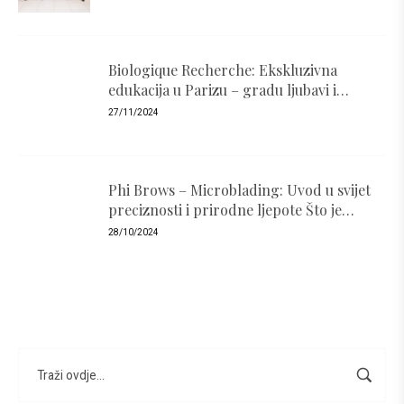
Biologique Recherche: Ekskluzivna
edukacija u Parizu – gradu ljubavi i
luksuza
27/11/2024
Phi Brows – Microblading: Uvod u svijet
preciznosti i prirodne ljepote Što je
PhiBrows i zašto je popularan ?
28/10/2024