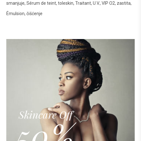
smanjuje
Sérum de teint
toleskin
Traitant
U.V.
VIP O2
zastita
Émulsion
čišćenje
Skincare Off
50%