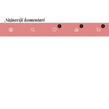
Najnoviji komentari
0
0
0
Administrator
o
Kérastase Densifique Ampule Za Žene
6ml
Zašto odabrati La Bellezza webshop?