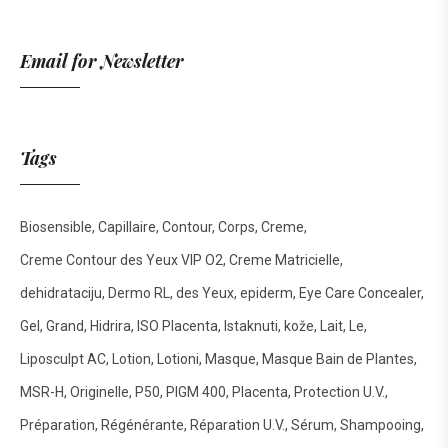
Email for Newsletter
Tags
Biosensible
Capillaire
Contour
Corps
Creme
Creme Contour des Yeux VIP O2
Creme Matricielle
dehidrataciju
Dermo RL
des Yeux
epiderm
Eye Care Concealer
Gel
Grand
Hidrira
ISO Placenta
Istaknuti
kože
Lait
Le
Liposculpt AC
Lotion
Lotioni
Masque
Masque Bain de Plantes
MSR-H
Originelle
P50
PIGM 400
Placenta
Protection U.V.
Préparation
Régénérante
Réparation U.V.
Sérum
Shampooing