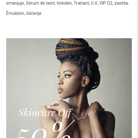
smanjuje
Sérum de teint
toleskin
Traitant
U.V.
VIP O2
zastita
Émulsion
čišćenje
Skincare Off
50%