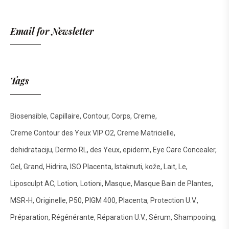
Email for Newsletter
Tags
Biosensible
Capillaire
Contour
Corps
Creme
Creme Contour des Yeux VIP O2
Creme Matricielle
dehidrataciju
Dermo RL
des Yeux
epiderm
Eye Care Concealer
Gel
Grand
Hidrira
ISO Placenta
Istaknuti
kože
Lait
Le
Liposculpt AC
Lotion
Lotioni
Masque
Masque Bain de Plantes
MSR-H
Originelle
P50
PIGM 400
Placenta
Protection U.V.
Préparation
Régénérante
Réparation U.V.
Sérum
Shampooing