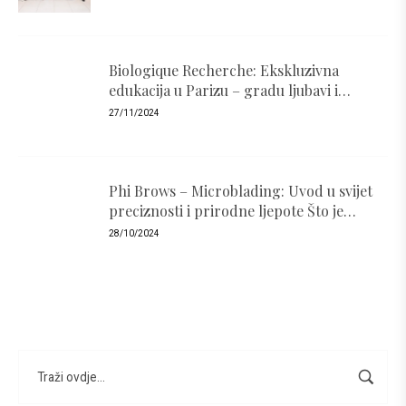
Biologique Recherche: Ekskluzivna
edukacija u Parizu – gradu ljubavi i
luksuza
27/11/2024
Phi Brows – Microblading: Uvod u svijet
preciznosti i prirodne ljepote Što je
PhiBrows i zašto je popularan ?
28/10/2024