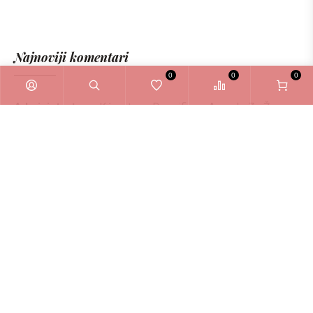
Najnoviji komentari
0
0
0
Administrator
o
Kérastase Densifique Ampule Za Žene
6ml
Zašto odabrati La Bellezza webshop?