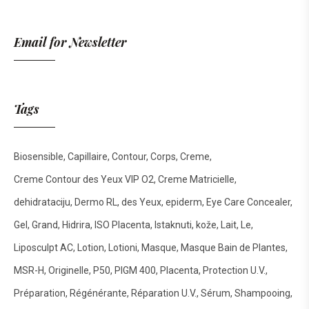
Email for Newsletter
Tags
Biosensible
Capillaire
Contour
Corps
Creme
Creme Contour des Yeux VIP O2
Creme Matricielle
dehidrataciju
Dermo RL
des Yeux
epiderm
Eye Care Concealer
Gel
Grand
Hidrira
ISO Placenta
Istaknuti
kože
Lait
Le
Liposculpt AC
Lotion
Lotioni
Masque
Masque Bain de Plantes
MSR-H
Originelle
P50
PIGM 400
Placenta
Protection U.V.
Préparation
Régénérante
Réparation U.V.
Sérum
Shampooing