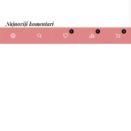
Najnoviji komentari
0
0
0
Administrator
o
Kérastase Densifique Ampule Za Žene
6ml
Zašto odabrati La Bellezza webshop?