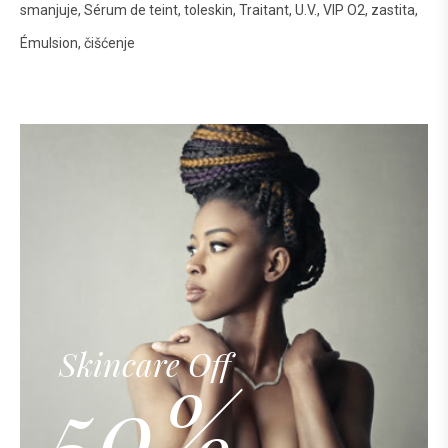
smanjuje
Sérum de teint
toleskin
Traitant
U.V.
VIP O2
zastita
Émulsion
čišćenje
Skincare Off
50%