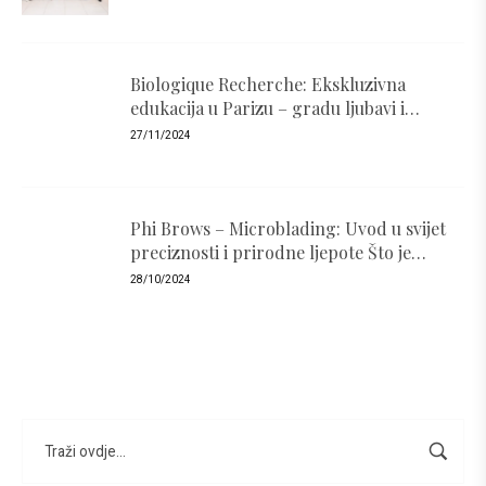
Biologique Recherche: Ekskluzivna
edukacija u Parizu – gradu ljubavi i
luksuza
27/11/2024
Phi Brows – Microblading: Uvod u svijet
preciznosti i prirodne ljepote Što je
PhiBrows i zašto je popularan ?
28/10/2024