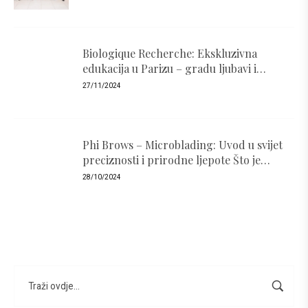
Biologique Recherche: Ekskluzivna
edukacija u Parizu – gradu ljubavi i
luksuza
27/11/2024
Phi Brows – Microblading: Uvod u svijet
preciznosti i prirodne ljepote Što je
PhiBrows i zašto je popularan ?
28/10/2024