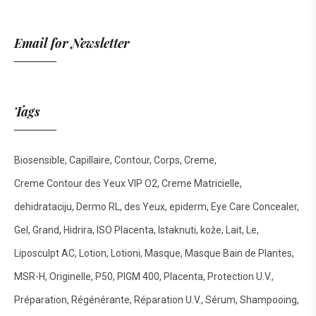
Email for Newsletter
Tags
Biosensible
Capillaire
Contour
Corps
Creme
Creme Contour des Yeux VIP O2
Creme Matricielle
dehidrataciju
Dermo RL
des Yeux
epiderm
Eye Care Concealer
Gel
Grand
Hidrira
ISO Placenta
Istaknuti
kože
Lait
Le
Liposculpt AC
Lotion
Lotioni
Masque
Masque Bain de Plantes
MSR-H
Originelle
P50
PIGM 400
Placenta
Protection U.V.
Préparation
Régénérante
Réparation U.V.
Sérum
Shampooing