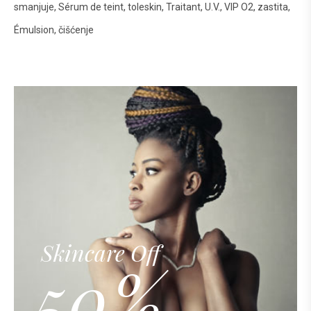
smanjuje
Sérum de teint
toleskin
Traitant
U.V.
VIP O2
zastita
Émulsion
čišćenje
Skincare Off
50%