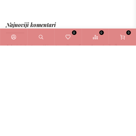
Najnoviji komentari
0
0
0
Administrator
o
Kérastase Densifique Ampule Za Žene
6ml
Zašto odabrati La Bellezza webshop?