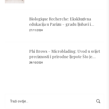
Biologique Recherche: Ekskluzivna
edukacija u Parizu – gradu ljubavi i
luksuza
27/11/2024
Phi Brows – Microblading: Uvod u svijet
preciznosti i prirodne ljepote Što je
PhiBrows i zašto je popularan ?
28/10/2024