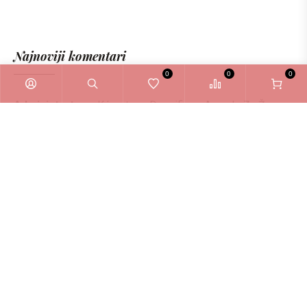
Najnoviji komentari
0
0
0
Administrator
o
Kérastase Densifique Ampule Za Žene
6ml
Zašto odabrati La Bellezza webshop?