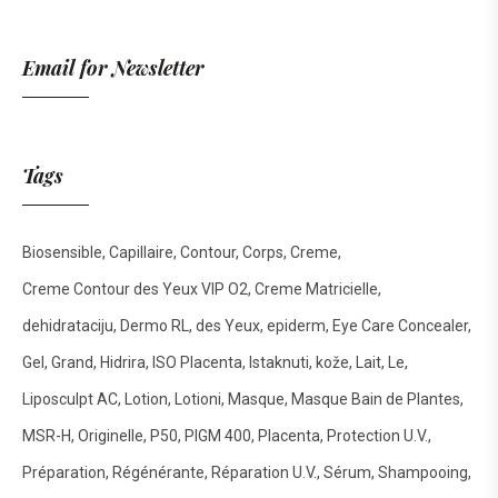
Email for Newsletter
Tags
Biosensible
Capillaire
Contour
Corps
Creme
Creme Contour des Yeux VIP O2
Creme Matricielle
dehidrataciju
Dermo RL
des Yeux
epiderm
Eye Care Concealer
Gel
Grand
Hidrira
ISO Placenta
Istaknuti
kože
Lait
Le
Liposculpt AC
Lotion
Lotioni
Masque
Masque Bain de Plantes
MSR-H
Originelle
P50
PIGM 400
Placenta
Protection U.V.
Préparation
Régénérante
Réparation U.V.
Sérum
Shampooing