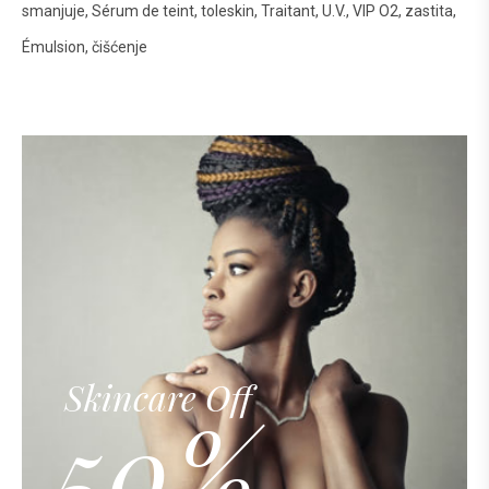
smanjuje
Sérum de teint
toleskin
Traitant
U.V.
VIP O2
zastita
Émulsion
čišćenje
Skincare Off
50%