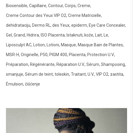
Biosensible
Capillaire
Contour
Corps
Creme
Creme Contour des Yeux VIP O2
Creme Matricielle
dehidrataciju
Dermo RL
des Yeux
epiderm
Eye Care Concealer
Gel
Grand
Hidrira
ISO Placenta
Istaknuti
kože
Lait
Le
Liposculpt AC
Lotion
Lotioni
Masque
Masque Bain de Plantes
MSR-H
Originelle
P50
PIGM 400
Placenta
Protection U.V.
Préparation
Régénérante
Réparation U.V.
Sérum
Shampooing
smanjuje
Sérum de teint
toleskin
Traitant
U.V.
VIP O2
zastita
Émulsion
čišćenje