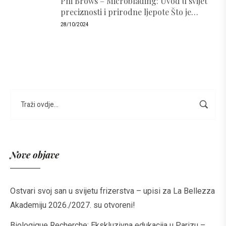
Phi Brows – Microblading: Uvod u svijet
preciznosti i prirodne ljepote Što je
PhiBrows i zašto je popularan ?
28/10/2024
Nove objave
Ostvari svoj san u svijetu frizerstva – upisi za La Bellezza
Akademiju 2026./2027. su otvoreni!
Biologique Recherche: Ekskluzivna edukacija u Parizu –