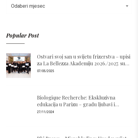
Popular Post
Ostvari svoj san u svijetu frizerstva – upisi
za La Bellezza Akademiju 2026./2027. su
otvoreni!
07/05/2025
Biologique Recherche: Ekskluzivna
edukacija u Parizu – gradu ljubavi i
luksuza
27/11/2024